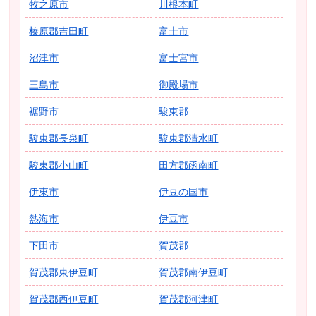
牧之原市
川根本町
榛原郡吉田町
富士市
沼津市
富士宮市
三島市
御殿場市
裾野市
駿東郡
駿東郡長泉町
駿東郡清水町
駿東郡小山町
田方郡函南町
伊東市
伊豆の国市
熱海市
伊豆市
下田市
賀茂郡
賀茂郡東伊豆町
賀茂郡南伊豆町
賀茂郡西伊豆町
賀茂郡河津町