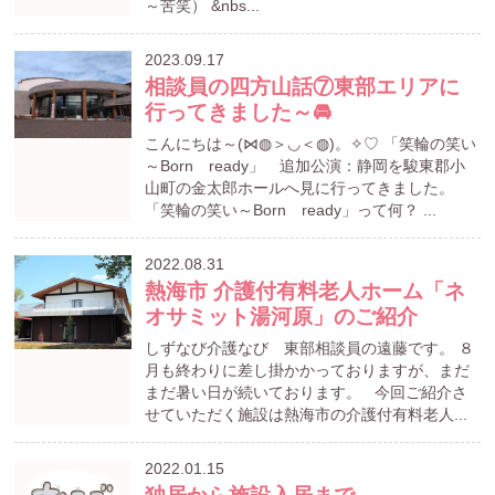
～苦笑） &nbs...
2023.09.17
相談員の四方山話⑦東部エリアに
行ってきました～🚘
こんにちは～(⋈◍＞◡＜◍)。✧♡ 「笑輪の笑い
～Born ready」 追加公演：静岡を駿東郡小
山町の金太郎ホールへ見に行ってきました。
「笑輪の笑い～Born ready」って何？ ...
2022.08.31
熱海市 介護付有料老人ホーム「ネ
オサミット湯河原」のご紹介
しずなび介護なび 東部相談員の遠藤です。 ８
月も終わりに差し掛かかっておりますが、まだ
まだ暑い日が続いております。 今回ご紹介さ
せていただく施設は熱海市の介護付有料老人...
2022.01.15