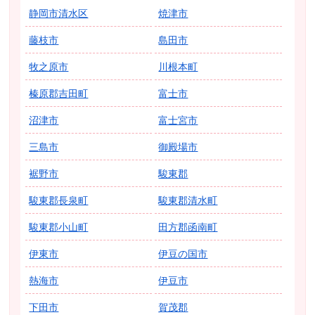
静岡市清水区
焼津市
藤枝市
島田市
牧之原市
川根本町
榛原郡吉田町
富士市
沼津市
富士宮市
三島市
御殿場市
裾野市
駿東郡
駿東郡長泉町
駿東郡清水町
駿東郡小山町
田方郡函南町
伊東市
伊豆の国市
熱海市
伊豆市
下田市
賀茂郡