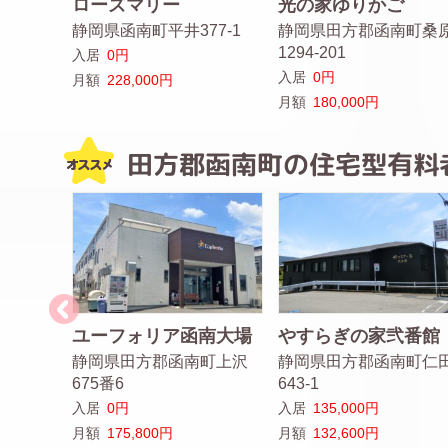
ローズマリー
光の家ゆりかご
静岡県函南町平井377-1
静岡県田方郡函南町桑
1294-201
入居
0円
入居
0円
月額
228,000円
月額
180,000円
田方郡函南町の住宅型有料
ユーフォリア函南大場
やすらぎの家弐番館
郡函南
静岡県田方郡函南町上沢
静岡県田方郡函南町仁
675番6
643-1
入居
0円
入居
135,000円
月額
175,800円
月額
132,600円