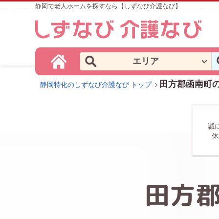
静岡で老人ホームを探すなら【しずなび介護なび】
エリア
田方郡函南町
静岡特化のしずなび介護なび トップ
誠
休
田方