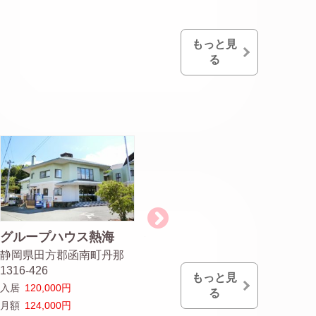
もっと見
る
グループハウス熱海
伊豆の大地 函南
ユー
静岡県田方郡函南町丹那
静岡県静岡県田方郡函南
静岡
1316-426
町平井1193-1
675
もっと見
入居
120,000円
入居
96,000円
入居
る
月額
124,000円
月額
114,000円
月額