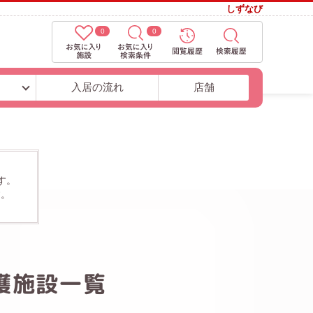
しずなび
0
0
ト
入居の流れ
店舗
す。
す。
護施設一覧