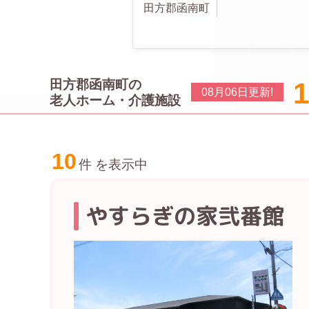
田方郡函南町
1
田方郡函南町の
08月06日
更新!
老人ホーム・介護施設
10
件 を表示中
やすらぎの家弐番館