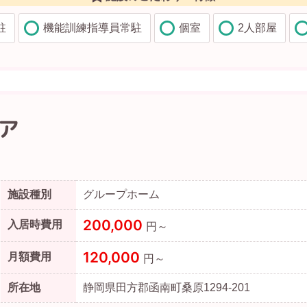
駐
機能訓練指導員常駐
個室
2人部屋
ア
施設種別
グループホーム
200,000
入居時費用
円～
120,000
月額費用
円～
所在地
静岡県田方郡函南町桑原1294-201