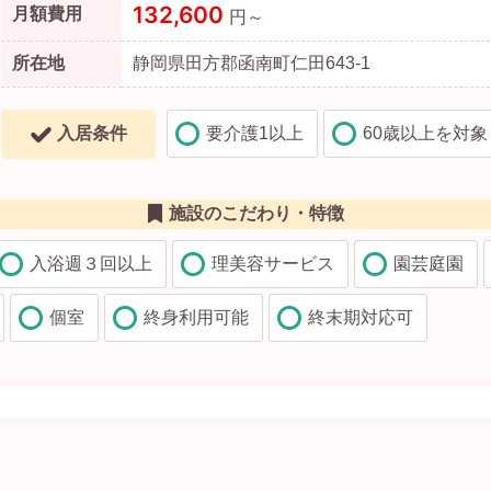
132,600
月額費用
円～
所在地
静岡県田方郡函南町仁田643-1
入居条件
要介護1以上
60歳以上を対象
施設のこだわり・特徴
入浴週３回以上
理美容サービス
園芸庭園
個室
終身利用可能
終末期対応可