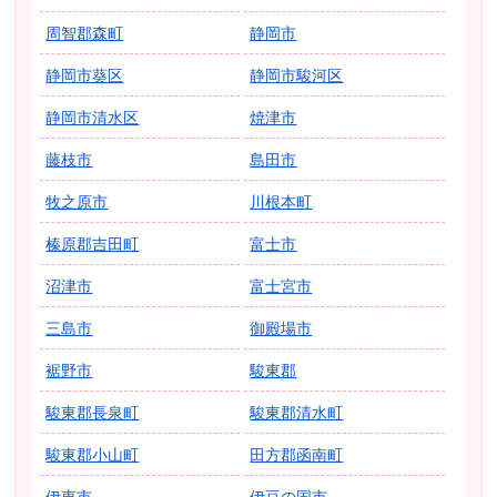
周智郡森町
静岡市
静岡市葵区
静岡市駿河区
静岡市清水区
焼津市
藤枝市
島田市
牧之原市
川根本町
榛原郡吉田町
富士市
沼津市
富士宮市
三島市
御殿場市
裾野市
駿東郡
駿東郡長泉町
駿東郡清水町
駿東郡小山町
田方郡函南町
伊東市
伊豆の国市