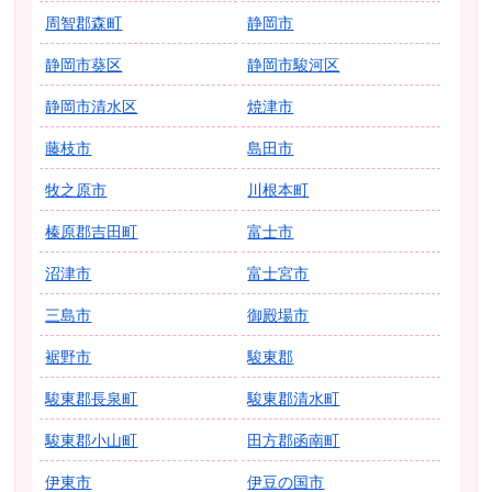
周智郡森町
静岡市
静岡市葵区
静岡市駿河区
静岡市清水区
焼津市
藤枝市
島田市
牧之原市
川根本町
榛原郡吉田町
富士市
沼津市
富士宮市
三島市
御殿場市
裾野市
駿東郡
駿東郡長泉町
駿東郡清水町
駿東郡小山町
田方郡函南町
伊東市
伊豆の国市