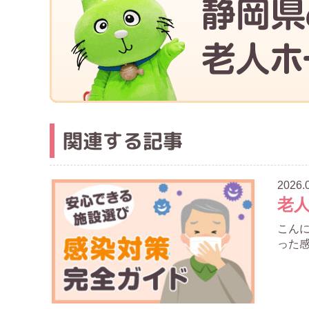
関連する記事
2026.
老
こん
った感