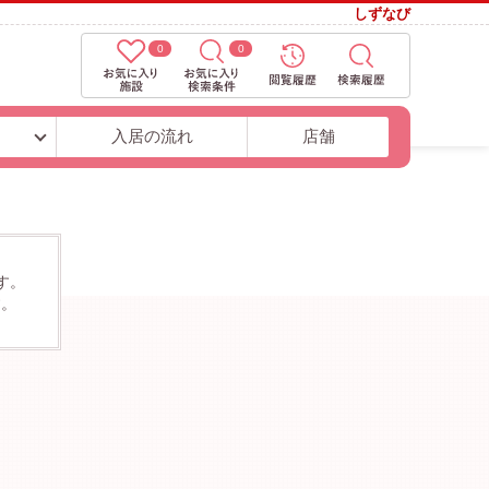
しずなび
0
0
ト
入居の流れ
店舗
す。
す。