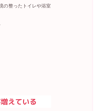
境の整ったトイレや浴室
。
が増えている