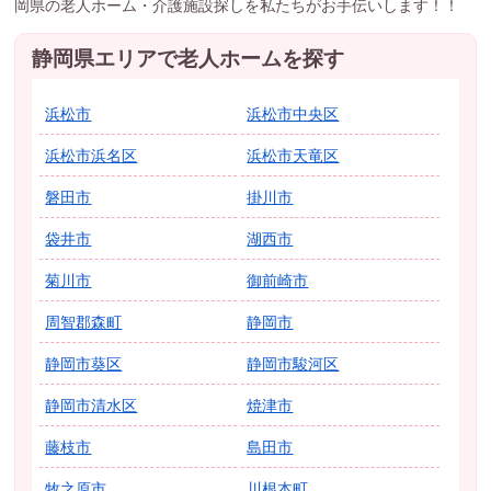
岡県の老人ホーム・介護施設探しを私たちがお手伝いします！！
静岡県エリアで老人ホームを探す
浜松市
浜松市中央区
浜松市浜名区
浜松市天竜区
磐田市
掛川市
袋井市
湖西市
菊川市
御前崎市
周智郡森町
静岡市
静岡市葵区
静岡市駿河区
静岡市清水区
焼津市
藤枝市
島田市
牧之原市
川根本町