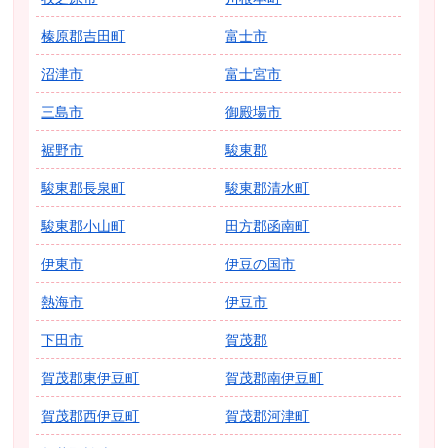
榛原郡吉田町
富士市
沼津市
富士宮市
三島市
御殿場市
裾野市
駿東郡
駿東郡長泉町
駿東郡清水町
駿東郡小山町
田方郡函南町
伊東市
伊豆の国市
熱海市
伊豆市
下田市
賀茂郡
賀茂郡東伊豆町
賀茂郡南伊豆町
賀茂郡西伊豆町
賀茂郡河津町