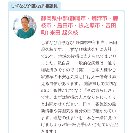
しずなび介護なび 相談員
静岡県中部(静岡市・焼津市・藤
枝市・島田市・牧之原市・吉田
町) 米田 起久枝
しずなび介護なび 静岡県中部担当：米田
起久枝です。しずなび株式会社に入社し
て26年、地域の皆様に支えられてまいり
ました。私自身、一般的な病気は一通り
経験済みですので（笑）、ご本人様やご
家族様の不安な気持ちには人一倍寄り添
える自信があります。 施設探しで大切な
のは、条件だけでなく「その方らしさ」
です。まずは皆様の人となりをじっくり
とお聞かせください。日々、各施設の最
新情報や雰囲気を自分の目で確かめてい
ます。理想の住まいを、私と一緒に見つ
けましょう♪精一杯お手伝いさせていただ
きます！