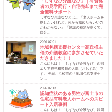
「しずなび介護なび」｜有資格
者の見学同行・自宅売却まで完
全無料サポート
しずなび介護なびとは… 「老人ホームを
探したいけれど、何から始めたらいいの
かわからない」 「施設の種類が多くて、
自分…
2026.07.01
地域包括支援センター高丘様主
催の介護教室に参加させていた
だきました！！
こんにちは！ 「しずなび介護なび」西部
エリア担当相談員の大隅（おおすみ）で
す。 先日、浜松市の「地域包括支援セ
ン…
2026.02.13
認知症状のある男性が富士市の
住宅型有料老人ホームへのスピ
ード入居事例
こんにちは！ 「しずなび介護なび」静岡