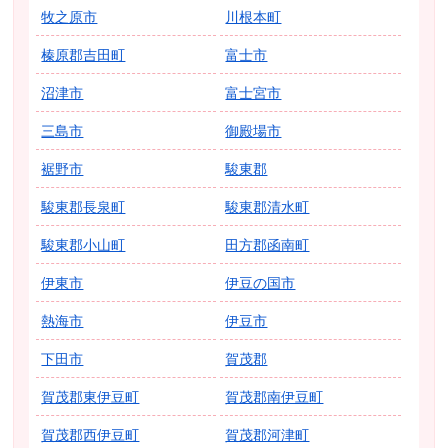
牧之原市
川根本町
榛原郡吉田町
富士市
沼津市
富士宮市
三島市
御殿場市
裾野市
駿東郡
駿東郡長泉町
駿東郡清水町
駿東郡小山町
田方郡函南町
伊東市
伊豆の国市
熱海市
伊豆市
下田市
賀茂郡
賀茂郡東伊豆町
賀茂郡南伊豆町
賀茂郡西伊豆町
賀茂郡河津町