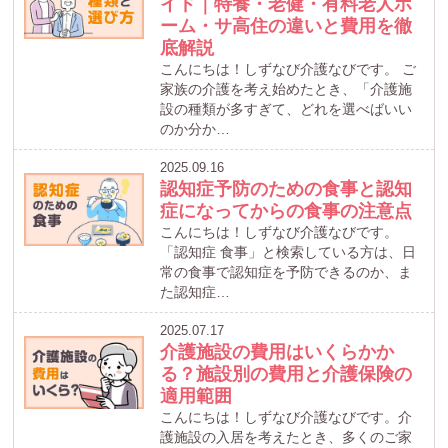
イド｜特養・老健・有料老人ホ
ーム・サ高住の違いと費用を徹
底解説
こんにちは！しずなび介護なびです。 ご
家族の介護を考え始めたとき、「介護施
設の種類が多すぎて、どれを選べばいい
のか分か…
2025.09.16
認知症予防のための食事と認知
症になってからの食事の注意点
こんにちは！しずなび介護なびです。
「認知症 食事」と検索している方は、日
常の食事で認知症を予防できるのか、ま
た認知症…
2025.07.17
介護施設の費用はいくらかか
る？施設別の費用と介護保険の
適用範囲
こんにちは！しずなび介護なびです。介
護施設の入居を考えたとき、多くのご家