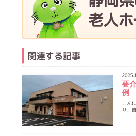
関連する記事
2025.
要
例
こん
り、自