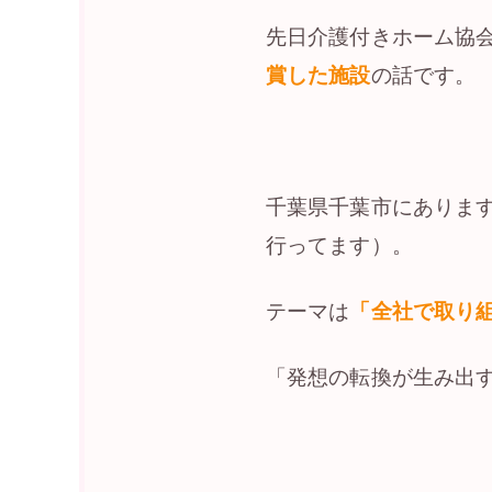
先日介護付きホーム協
賞した施設
の話です。
千葉県千葉市にありま
行ってます）。
テーマは
「全社で取り
「発想の転換が生み出