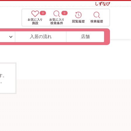
しずなび
0
0
ト
入居の流れ
店舗
す。
す。