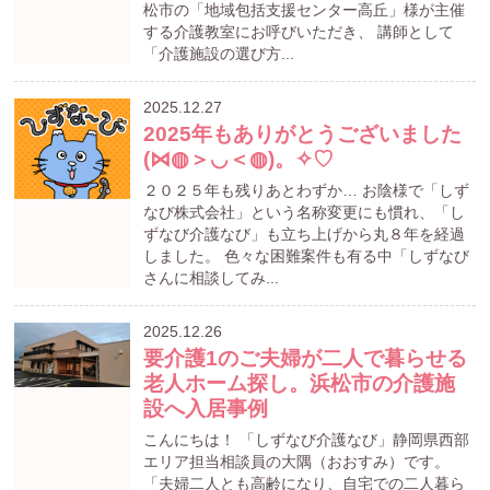
松市の「地域包括支援センター高丘」様が主催
する介護教室にお呼びいただき、 講師として
「介護施設の選び方...
2025.12.27
2025年もありがとうございました
(⋈◍＞◡＜◍)。✧♡
２０２５年も残りあとわずか… お陰様で「しず
なび株式会社」という名称変更にも慣れ、「し
ずなび介護なび」も立ち上げから丸８年を経過
しました。 色々な困難案件も有る中「しずなび
さんに相談してみ...
2025.12.26
要介護1のご夫婦が二人で暮らせる
老人ホーム探し。浜松市の介護施
設へ入居事例
こんにちは！ 「しずなび介護なび」静岡県西部
エリア担当相談員の大隅（おおすみ）です。
「夫婦二人とも高齢になり、自宅での二人暮ら