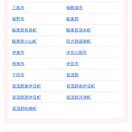
三島市
御殿場市
裾野市
駿東郡
駿東郡長泉町
駿東郡清水町
駿東郡小山町
田方郡函南町
伊東市
伊豆の国市
熱海市
伊豆市
下田市
賀茂郡
賀茂郡東伊豆町
賀茂郡南伊豆町
賀茂郡西伊豆町
賀茂郡河津町
賀茂郡松崎町