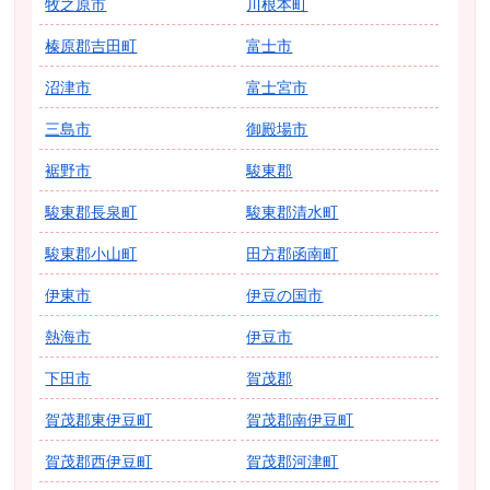
牧之原市
川根本町
榛原郡吉田町
富士市
沼津市
富士宮市
三島市
御殿場市
裾野市
駿東郡
駿東郡長泉町
駿東郡清水町
駿東郡小山町
田方郡函南町
伊東市
伊豆の国市
熱海市
伊豆市
下田市
賀茂郡
賀茂郡東伊豆町
賀茂郡南伊豆町
賀茂郡西伊豆町
賀茂郡河津町