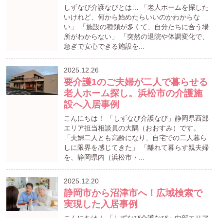
しずなび介護なびとは… 「老人ホームを探した
いけれど、何から始めたらいいのかわからな
い」 「施設の種類が多くて、自分たちに合う場
所がわからない」 「突然の退院や体調変化で、
急ぎで安心できる施設を...
2025.12.26
要介護1のご夫婦が二人で暮らせる
老人ホーム探し。浜松市の介護施
設へ入居事例
こんにちは！ 「しずなび介護なび」静岡県西部
エリア担当相談員の大隅（おおすみ）です。
「夫婦二人とも高齢になり、自宅での二人暮ら
しに限界を感じてきた」 「離れて暮らす親夫婦
を、静岡県内（浜松市・...
2025.12.20
静岡市から沼津市へ！広域検索で
実現した入居事例
こんにちは！ 「しずなび介護なび」中部エリア