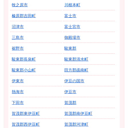
牧之原市
川根本町
榛原郡吉田町
富士市
沼津市
富士宮市
三島市
御殿場市
裾野市
駿東郡
駿東郡長泉町
駿東郡清水町
駿東郡小山町
田方郡函南町
伊東市
伊豆の国市
熱海市
伊豆市
下田市
賀茂郡
賀茂郡東伊豆町
賀茂郡南伊豆町
賀茂郡西伊豆町
賀茂郡河津町