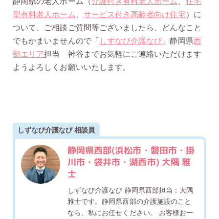
静岡県の老人ホーム（
介護付き有料老人ホーム
、
住宅
型有料老人ホーム
、
サービス付き高齢者向け住宅
）に
ついて、ご相談ご質問等ございましたら、どんなこと
でもかまいませんので「
しずなび介護なび
」静岡県
西
部エリア
担当 神谷までお気軽にご連絡いただけます
ようよろしくお願いいたします。
しずなび介護なび 相談員
静岡県西部(浜松市・磐田市・掛
川市・袋井市・湖西市) 大隅 雅
士
しずなび介護なび 静岡県西部担当：大隅
雅士です。静岡県西部の介護施設のこと
なら、私にお任せください。 お客様お一