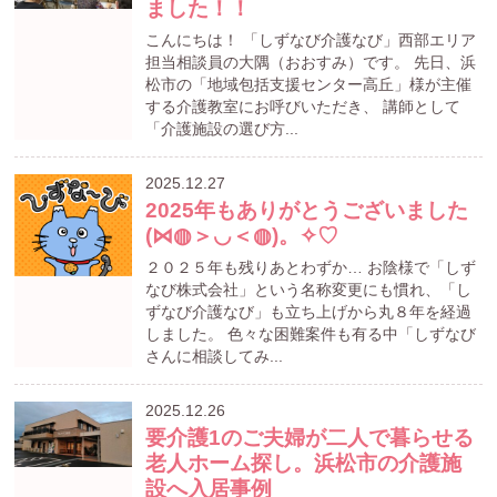
ました！！
こんにちは！ 「しずなび介護なび」西部エリア
担当相談員の大隅（おおすみ）です。 先日、浜
松市の「地域包括支援センター高丘」様が主催
する介護教室にお呼びいただき、 講師として
「介護施設の選び方...
2025.12.27
2025年もありがとうございました
(⋈◍＞◡＜◍)。✧♡
２０２５年も残りあとわずか… お陰様で「しず
なび株式会社」という名称変更にも慣れ、「し
ずなび介護なび」も立ち上げから丸８年を経過
しました。 色々な困難案件も有る中「しずなび
さんに相談してみ...
2025.12.26
要介護1のご夫婦が二人で暮らせる
老人ホーム探し。浜松市の介護施
設へ入居事例