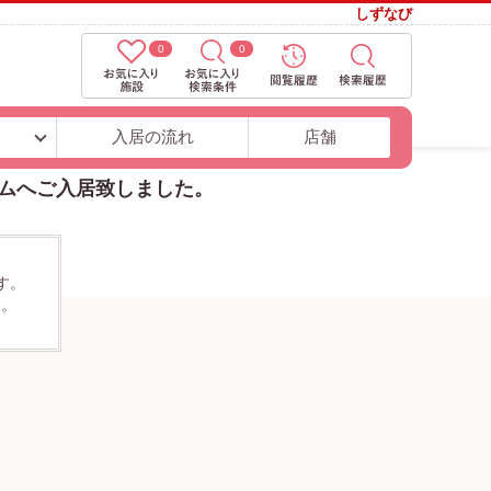
しずなび
0
0
ト
入居の流れ
店舗
ームへご入居致しました。
す。
す。