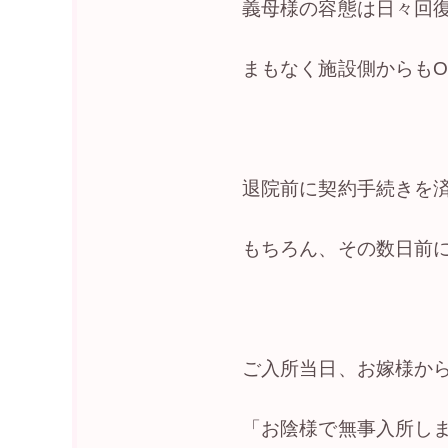
義母様の容態は日々回
まもなく施設側からもO
退院前に契約手続きを
もちろん、その数日前
ご入所当日、お嫁様か
「お陰様で無事入所し