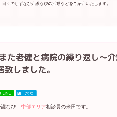
、日々のしずなび介護なびの活動などをご紹介いたします。
,また老健と病院の繰り返し～
居致しました。
LINE
はてな
介護なび
中部エリア
相談員の米田です。