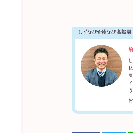
しずなび介護なび 相談員
し
私