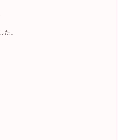
。
した。