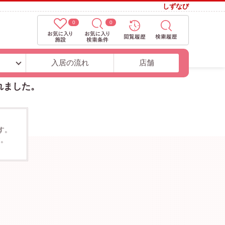
しずなび
0
0
ト
入居の流れ
店舗
れました。
す。
す。