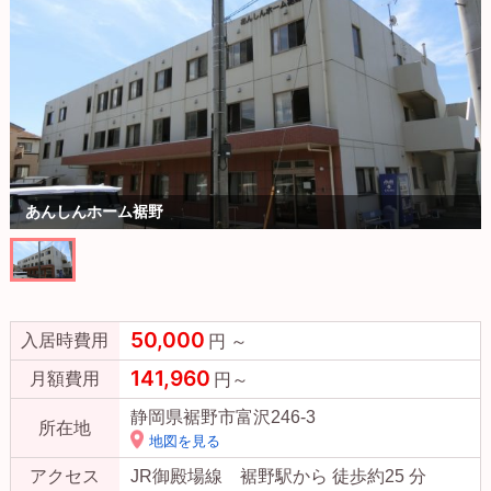
あんしんホーム裾野
50,000
入居時費用
円 ～
141,960
月額費用
円～
静岡県裾野市富沢246-3
所在地
地図を見る
アクセス
JR御殿場線 裾野駅から 徒歩約25 分