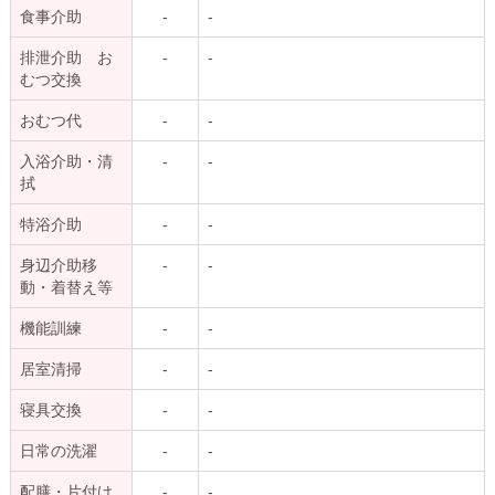
食事介助
-
-
排泄介助 お
-
-
むつ交換
おむつ代
-
-
入浴介助・清
-
-
拭
特浴介助
-
-
身辺介助移
-
-
動・着替え等
機能訓練
-
-
居室清掃
-
-
寝具交換
-
-
日常の洗濯
-
-
配膳・片付け
-
-