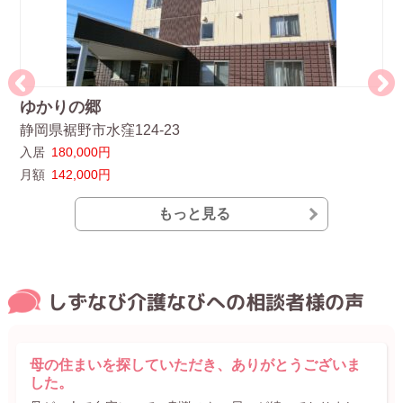
ゆかりの郷
あ
静岡県裾野市水窪124-23
静
入居
180,000円
入
月額
142,000円
月
もっと見る
しずなび介護なびへの相談者様の声
母の住まいを探していただき、ありがとうございま
した。