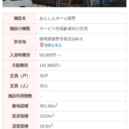
施設名
あんしんホーム裾野
施設の種類
サービス付高齢者向け住宅
静岡県裾野市富沢246-3
所在地
地図を見る
入居時費用
50,000
円 ～
月額費用
141,960
円～
定員（戸）
30戸
定員（人）
30人
施設利用階数
-
2
敷地面積
951.06m
2
延床面積
1323m
2
居室面積
18.9m