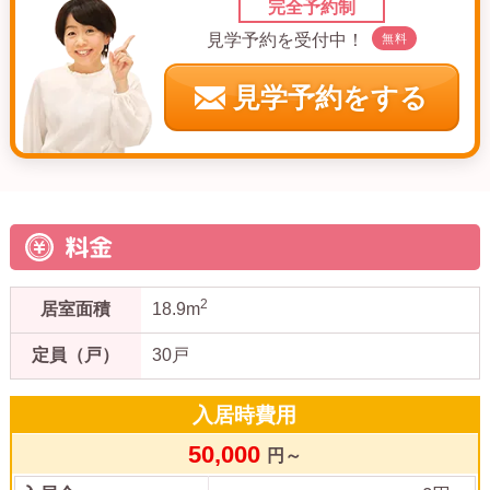
完全予約制
見学予約を受付中！
無料
見学予約をする
料金
2
居室面積
18.9m
定員（戸）
30戸
入居時費用
50,000
円～