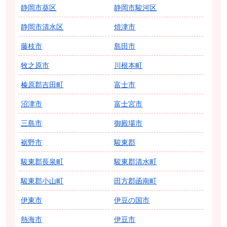
静岡市葵区
静岡市駿河区
静岡市清水区
焼津市
藤枝市
島田市
牧之原市
川根本町
榛原郡吉田町
富士市
沼津市
富士宮市
三島市
御殿場市
裾野市
駿東郡
駿東郡長泉町
駿東郡清水町
駿東郡小山町
田方郡函南町
伊東市
伊豆の国市
熱海市
伊豆市