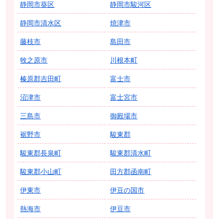
静岡市葵区
静岡市駿河区
静岡市清水区
焼津市
藤枝市
島田市
牧之原市
川根本町
榛原郡吉田町
富士市
沼津市
富士宮市
三島市
御殿場市
裾野市
駿東郡
駿東郡長泉町
駿東郡清水町
駿東郡小山町
田方郡函南町
伊東市
伊豆の国市
熱海市
伊豆市