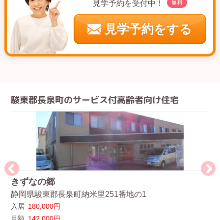
見学予約を受付中！
無料
見学予約をする
駿東郡長泉町のサービス付高齢者向け住宅
きずなの郷
ふ
静岡県駿東郡長泉町納米里251番地の1
静
入居
180,000円
入
月額
142,000円
月