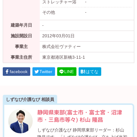
-
ストレッチャー浴
-
その他
建築年月日
-
施設開設日
2012年03月01日
事業主
株式会社ヴァティー
事業主住所
東京都港区新橋3-11-1
facebook
Twitter
LINE
はてな
しずなび介護なび 相談員
静岡県東部(富士市・富士宮・沼津
市・三島市等々) 杉山 隆昌
しずなび介護なび 静岡県東部リーダー：杉山
隆昌です。「しずなび介護なび」立ち上げ当初