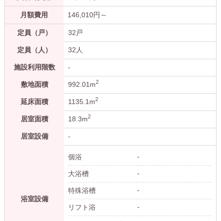
月額費用
146,010
円～
定員（戸）
32戸
定員（人）
32人
施設利用階数
-
2
敷地面積
992.01m
2
延床面積
1135.1m
2
居室面積
18.3m
居室設備
-
-
個浴
-
大浴槽
-
特殊浴槽
浴室設備
-
リフト浴