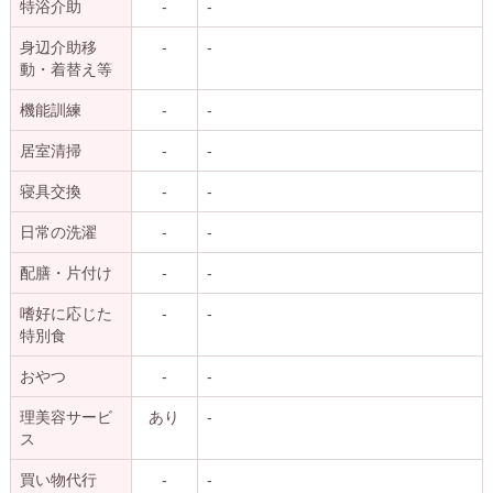
特浴介助
-
-
身辺介助移
-
-
動・着替え等
機能訓練
-
-
居室清掃
-
-
寝具交換
-
-
日常の洗濯
-
-
配膳・片付け
-
-
嗜好に応じた
-
-
特別食
おやつ
-
-
理美容サービ
あり
-
ス
買い物代行
-
-