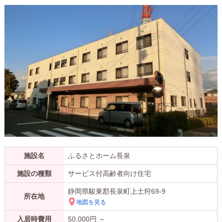
施設名
ふるさとホーム長泉
施設の種類
サービス付高齢者向け住宅
静岡県駿東郡長泉町上土狩69-9
所在地
地図を見る
入居時費用
50,000
円 ～