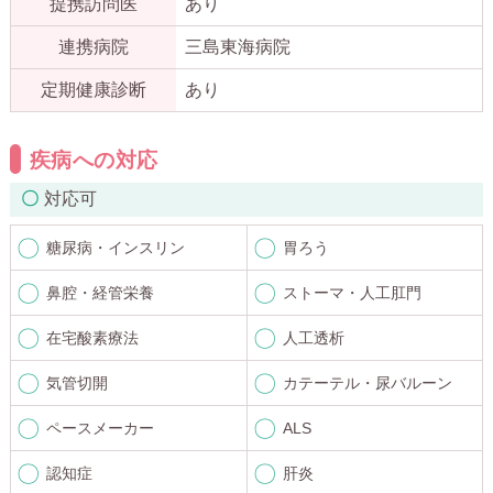
提携訪問医
あり
連携病院
三島東海病院
定期健康診断
あり
疾病への対応
対応可
糖尿病・インスリン
胃ろう
鼻腔・経管栄養
ストーマ・人工肛門
在宅酸素療法
人工透析
気管切開
カテーテル・尿バルーン
ペースメーカー
ALS
認知症
肝炎