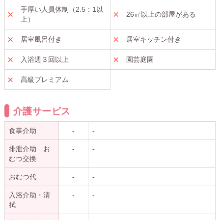
手厚い人員体制（2.5：1以
26㎡以上の部屋がある
上）
居室風呂付き
居室キッチン付き
入浴週３回以上
園芸庭園
高級プレミアム
介護サービス
食事介助
-
-
排泄介助 お
-
-
むつ交換
おむつ代
-
-
入浴介助・清
-
-
拭