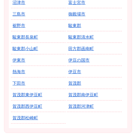
沼津市
富士宮市
三島市
御殿場市
裾野市
駿東郡
駿東郡長泉町
駿東郡清水町
駿東郡小山町
田方郡函南町
伊東市
伊豆の国市
熱海市
伊豆市
下田市
賀茂郡
賀茂郡東伊豆町
賀茂郡南伊豆町
賀茂郡西伊豆町
賀茂郡河津町
賀茂郡松崎町