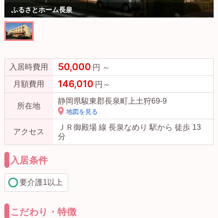
ふるさとホーム長泉
50,000
入居時費用
円 ～
146,010
月額費用
円～
静岡県駿東郡長泉町上土狩69-9
所在地
地図を見る
ＪＲ御殿場 線 長泉なめり 駅から 徒歩 13
アクセス
分
入居条件
要介護1以上
こだわり・特徴