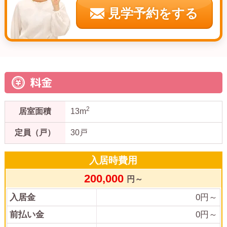
見学予約をする
料金
2
居室面積
13m
定員（戸）
30戸
入居時費用
200,000
円～
入居金
0
円～
前払い金
0
円～