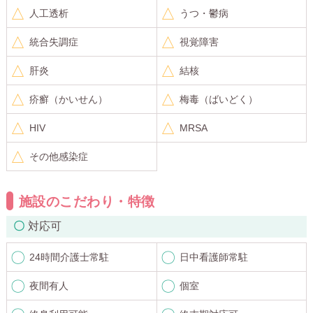
人工透析
うつ・鬱病
統合失調症
視覚障害
肝炎
結核
疥癬（かいせん）
梅毒（ばいどく）
HIV
MRSA
その他感染症
施設のこだわり・特徴
対応可
24時間介護士常駐
日中看護師常駐
夜間有人
個室