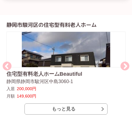
静岡市駿河区の住宅型有料老人ホーム
住宅型有料老人ホームBeautiful
福
静岡県静岡市駿河区中島3060-1
静
入居
200,000円
入
月額
149,600円
月
もっと見る