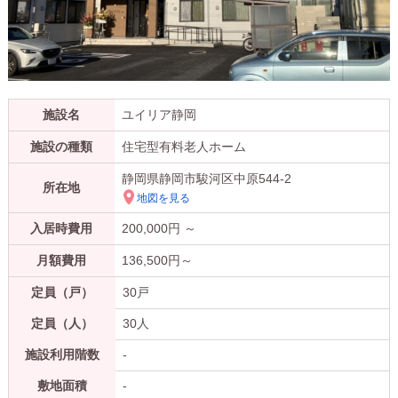
施設名
ユイリア静岡
施設の種類
住宅型有料老人ホーム
静岡県静岡市駿河区中原544-2
所在地
地図を見る
入居時費用
200,000
円 ～
月額費用
136,500
円～
定員（戸）
30戸
定員（人）
30人
施設利用階数
-
敷地面積
-