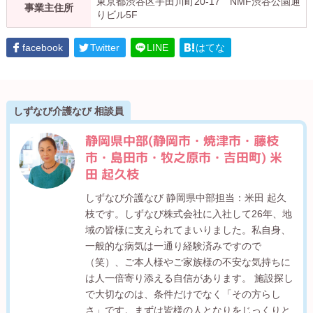
東京都渋谷区宇田川町20-17 NMF渋谷公園通
事業主住所
りビル5F
facebook
Twitter
LINE
はてな
しずなび介護なび 相談員
静岡県中部(静岡市・焼津市・藤枝
市・島田市・牧之原市・吉田町) 米
田 起久枝
しずなび介護なび 静岡県中部担当：米田 起久
枝です。しずなび株式会社に入社して26年、地
域の皆様に支えられてまいりました。私自身、
一般的な病気は一通り経験済みですので
（笑）、ご本人様やご家族様の不安な気持ちに
は人一倍寄り添える自信があります。 施設探し
で大切なのは、条件だけでなく「その方らし
さ」です。まずは皆様の人となりをじっくりと