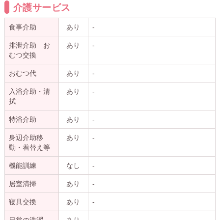
介護サービス
食事介助
あり
-
排泄介助 お
あり
-
むつ交換
おむつ代
あり
-
入浴介助・清
あり
-
拭
特浴介助
あり
-
身辺介助移
あり
-
動・着替え等
機能訓練
なし
-
居室清掃
あり
-
寝具交換
あり
-
日常の洗濯
あり
-