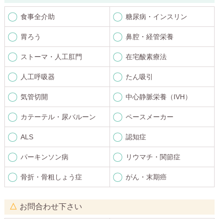
食事全介助
糖尿病・インスリン
胃ろう
鼻腔・経管栄養
ストーマ・人工肛門
在宅酸素療法
人工呼吸器
たん吸引
気管切開
中心静脈栄養（IVH）
カテーテル・尿バルーン
ペースメーカー
ALS
認知症
パーキンソン病
リウマチ・関節症
骨折・骨粗しょう症
がん・末期癌
お問合わせ下さい