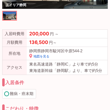
ユイリア静岡
200,000
入居時費用
円 ～
136,500
月額費用
円～
静岡県静岡市駿河区中原544-2
所在地
地図を見る
東名高速道路「静岡IC」より車で約5分
アクセス
東海道新幹線「静岡駅」より、車で約5分
入居条件
難病・癌末期
こだわり・特徴