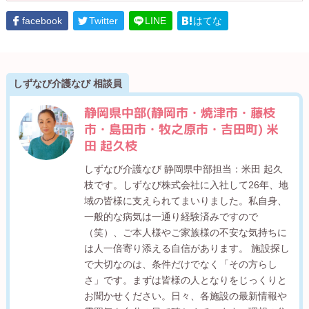
facebook
Twitter
LINE
はてな
しずなび介護なび 相談員
静岡県中部(静岡市・焼津市・藤枝
市・島田市・牧之原市・吉田町) 米
田 起久枝
しずなび介護なび 静岡県中部担当：米田 起久
枝です。しずなび株式会社に入社して26年、地
域の皆様に支えられてまいりました。私自身、
一般的な病気は一通り経験済みですので
（笑）、ご本人様やご家族様の不安な気持ちに
は人一倍寄り添える自信があります。 施設探し
で大切なのは、条件だけでなく「その方らし
さ」です。まずは皆様の人となりをじっくりと
お聞かせください。日々、各施設の最新情報や