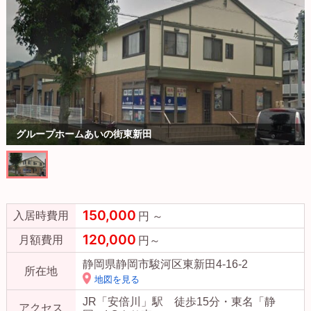
グループホームあいの街東新田
150,000
入居時費用
円 ～
120,000
月額費用
円～
静岡県静岡市駿河区東新田4-16-2
所在地
地図を見る
JR「安倍川」駅 徒歩15分・東名「静
アクセス