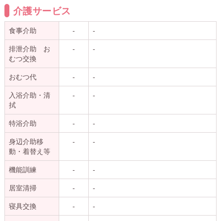
介護サービス
食事介助
-
-
排泄介助 お
-
-
むつ交換
おむつ代
-
-
入浴介助・清
-
-
拭
特浴介助
-
-
身辺介助移
-
-
動・着替え等
機能訓練
-
-
居室清掃
-
-
寝具交換
-
-