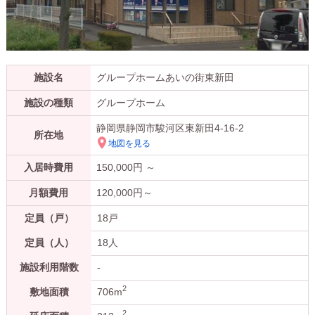
施設名
グループホームあいの街東新田
施設の種類
グループホーム
静岡県静岡市駿河区東新田4-16-2
所在地
地図を見る
入居時費用
150,000
円 ～
月額費用
120,000
円～
定員（戸）
18戸
定員（人）
18人
施設利用階数
-
2
敷地面積
706m
2