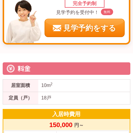
完全予約制
見学予約を受付中！
無料
見学予約をする
料金
2
居室面積
10m
定員（戸）
18戸
入居時費用
150,000
円～