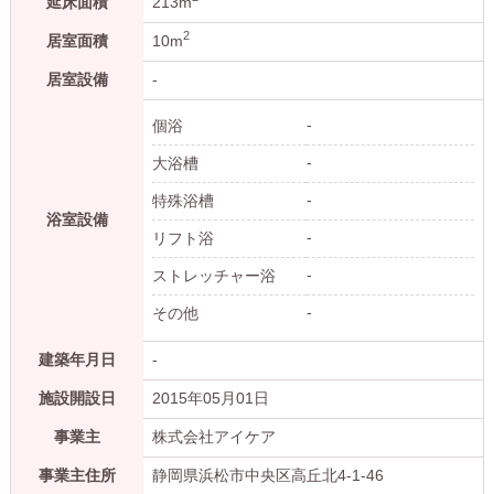
延床面積
213m
2
居室面積
10m
居室設備
-
-
個浴
-
大浴槽
-
特殊浴槽
浴室設備
-
リフト浴
-
ストレッチャー浴
-
その他
建築年月日
-
施設開設日
2015年05月01日
事業主
株式会社アイケア
事業主住所
静岡県浜松市中央区高丘北4-1-46