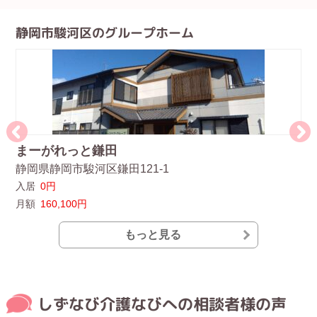
静岡市駿河区のグループホーム
まーがれっと鎌田
ア
静岡県静岡市駿河区鎌田121-1
静
入居
0円
入
月額
160,100円
月
もっと見る
しずなび介護なびへの相談者様の声