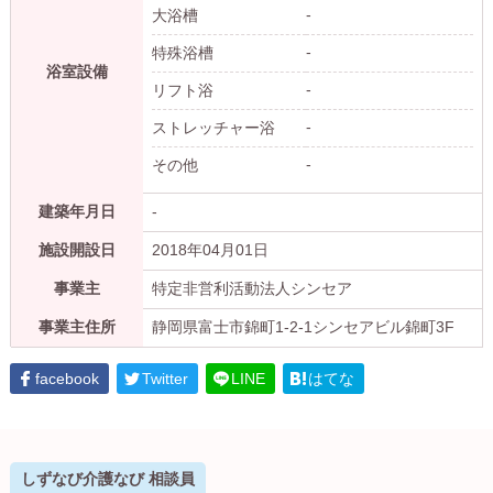
-
大浴槽
-
特殊浴槽
浴室設備
-
リフト浴
-
ストレッチャー浴
-
その他
建築年月日
-
施設開設日
2018年04月01日
事業主
特定非営利活動法人シンセア
事業主住所
静岡県富士市錦町1-2-1シンセアビル錦町3F
facebook
Twitter
LINE
はてな
しずなび介護なび 相談員