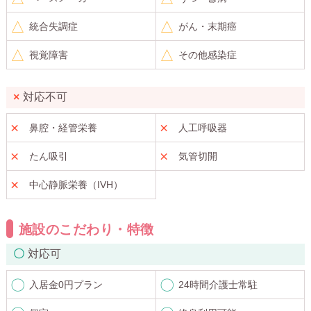
統合失調症
がん・末期癌
視覚障害
その他感染症
対応不可
鼻腔・経管栄養
人工呼吸器
たん吸引
気管切開
中心静脈栄養（IVH）
施設のこだわり・特徴
対応可
入居金0円プラン
24時間介護士常駐