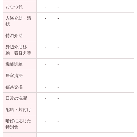
おむつ代
-
-
入浴介助・清
-
-
拭
特浴介助
-
-
身辺介助移
-
-
動・着替え等
機能訓練
-
-
居室清掃
-
-
寝具交換
-
-
日常の洗濯
-
-
配膳・片付け
-
-
嗜好に応じた
-
-
特別食