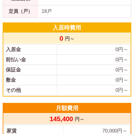
定員（戸）
18戸
入居時費用
0
円～
入居金
0
円～
前払い金
0
円～
保証金
0
円～
敷金
0
円～
その他
0
円～
月額費用
145,400
円～
家賃
70,000
円～