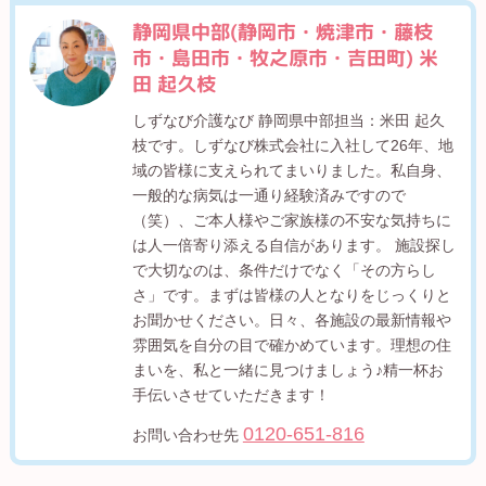
静岡県中部(静岡市・焼津市・藤枝
市・島田市・牧之原市・吉田町) 米
田 起久枝
しずなび介護なび 静岡県中部担当：米田 起久
枝です。しずなび株式会社に入社して26年、地
域の皆様に支えられてまいりました。私自身、
一般的な病気は一通り経験済みですので
（笑）、ご本人様やご家族様の不安な気持ちに
は人一倍寄り添える自信があります。 施設探し
で大切なのは、条件だけでなく「その方らし
さ」です。まずは皆様の人となりをじっくりと
お聞かせください。日々、各施設の最新情報や
雰囲気を自分の目で確かめています。理想の住
まいを、私と一緒に見つけましょう♪精一杯お
手伝いさせていただきます！
0120-651-816
お問い合わせ先