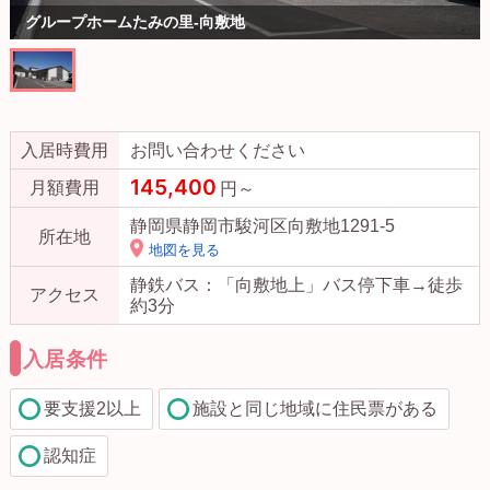
グループホームたみの里-向敷地
入居時費用
お問い合わせください
145,400
月額費用
円～
静岡県静岡市駿河区向敷地1291-5
所在地
地図を見る
静鉄バス：「向敷地上」バス停下車→徒歩
アクセス
約3分
入居条件
要支援2以上
施設と同じ地域に住民票がある
認知症