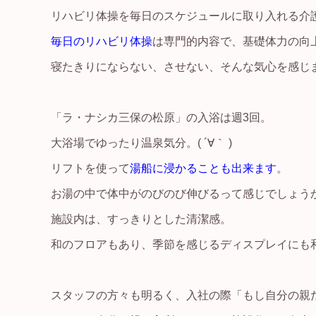
リハビリ体操を毎日のスケジュールに取り入れる介
毎日のリハビリ体操
は専門的内容で、基礎体力の向
寝たきりにならない、させない、そんな気心を感じ
「ラ・ナシカ三保の松原」の入浴は週3回。
大浴場でゆったり温泉気分。( ´∀｀ )
リフトを使って
湯船に浸かることも出来ます
。
お湯の中で体中がのびのび伸びるって感じでしょうか?
施設内は、すっきりとした清潔感。
和のフロアもあり、季節を感じるディスプレイにも
スタッフの方々も明るく、入社の際「もし自分の親