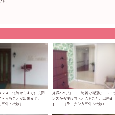
です。
ランス 道路からすぐに玄関
施設への入口 綺麗で清潔なエント
スへ入ることが出来ます。
ンスから施設内へと入ることが出来ま
カ三保の松原）
す （ラ・ナシカ三保の松原）