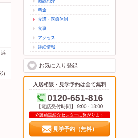
施設紹介
料金
介護・医療体制
食事
アクセス
詳細情報
白浜
お気に入り
登録
外観 綺麗な外観施設で過ごす人に満足を与える新しい建物
5分
になっています。 （ラ・ナシカ三保の松原）
入居相談・見学予約は全て無料
0120-651-816
【電話受付時間】 9:00 - 18:00
介護施設紹介センターに繋がります
見学予約（無料）