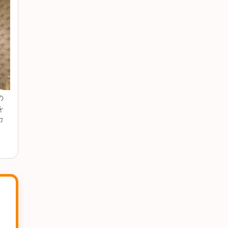
の
を
カ