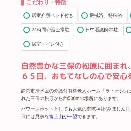
こだわり・特徴
居室介護ベッド付き
機械浴、特殊浴
24時間介護士常駐
日中看護師常駐
居室トイレ付き
自然豊かな三保の松原に囲まれ
６５日、おもてなしの心で安心
静岡市清水区の介護付有料老人ホーム「ラ・ナシカ三
れた三保の松原から約500mの場所にあります。
パワースポットとしても人気の御穂神社(みほじんじ
日には見事な
富士山が一望
できます。