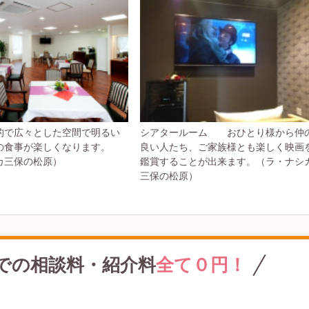
的で広々とした空間で明るい
シアタールーム おひとり様から仲
の食事が楽しくなります。
良い人たち、ご家族様とも楽しく映画
カ三保の松原）
鑑賞することが出来ます。（ラ・ナシ
三保の松原）
での
相談料・紹介料
全て０円！