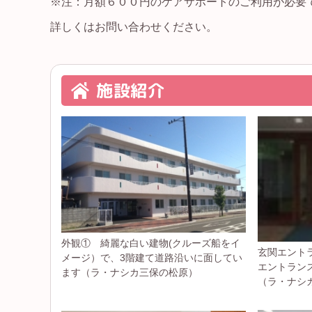
※注：月額６００円のケアサポートのご利用が必要
詳しくはお問い合わせください。
施設紹介
外観① 綺麗な白い建物(クルーズ船をイ
玄関エント
メージ）で、3階建て道路沿いに面してい
エントラン
ます（ラ・ナシカ三保の松原）
（ラ・ナシ