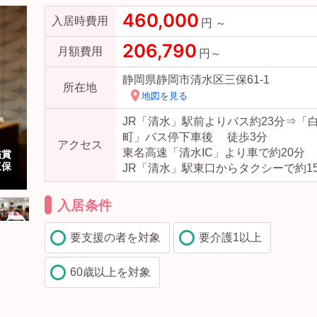
460,000
入居時費用
円 ～
206,790
月額費用
円～
静岡県静岡市清水区三保61-1
所在地
地図を見る
JR「清水」駅前よりバス約23分⇒「
町」バス停下車後 徒歩3分
アクセス
東名高速「清水IC」より車で約20分
鑑賞
カラオケルーム 懐かしいミラーボールもあり、仲の良い友
三保
達や家族様達とも楽しめる空間となっています。 （ラ・ナ
JR「清水」駅東口からタクシーで約1
シカ三保の松原）
入居条件
要支援の者を対象
要介護1以上
60歳以上を対象