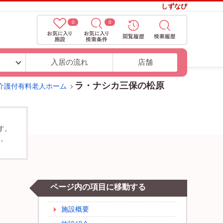
しずなび
0
0
ト
入居の流れ
店舗
ラ・ナシカ三保の松原
介護付有料老人ホーム
す。
す。
ページ内の項目に移動する
施設概要