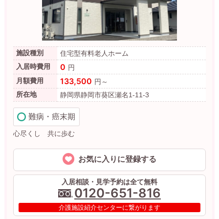
施設種別
住宅型有料老人ホーム
0
入居時費用
円
133,500
月額費用
円～
所在地
静岡県静岡市葵区瀬名1-11-3
難病・癌末期
心尽くし 共に歩む
お気に入りに登録する
入居相談・見学予約は全て無料
0120-651-816
介護施設紹介センターに繋がります