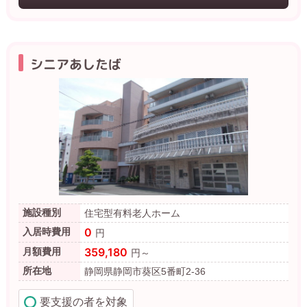
シニアあしたば
施設種別
住宅型有料老人ホーム
0
入居時費用
円
359,180
月額費用
円～
所在地
静岡県静岡市葵区5番町2-36
要支援の者を対象