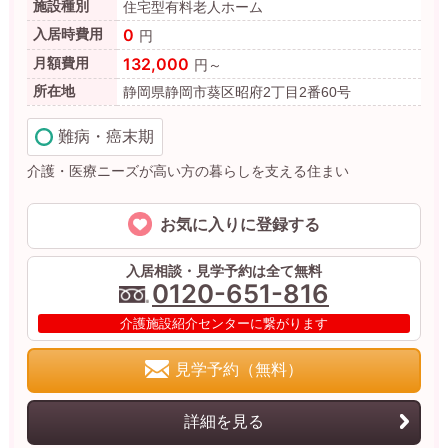
施設種別
住宅型有料老人ホーム
0
入居時費用
円
132,000
月額費用
円～
所在地
静岡県静岡市葵区昭府2丁目2番60号
難病・癌末期
介護・医療ニーズが高い方の暮らしを支える住まい
お気に入りに登録する
入居相談・見学予約は全て無料
0120-651-816
介護施設紹介センターに繋がります
見学予約（無料）
詳細を見る