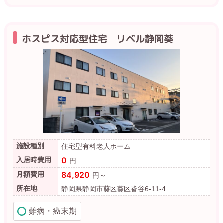
ホスピス対応型住宅 リベル静岡葵
施設種別
住宅型有料老人ホーム
0
入居時費用
円
84,920
月額費用
円～
所在地
静岡県静岡市葵区葵区沓谷6-11-4
難病・癌末期