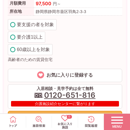
97,500
月額費用
円～
所在地
静岡県静岡市葵区羽鳥2-3-3
要支援の者を対象
要介護1以上
60歳以上を対象
高齢者のための賃貸住宅
お気に入りに登録する
入居相談・見学予約は全て無料
0120-651-816
介護施設紹介センターに繋がります
見学予約（無料）
0
MENU