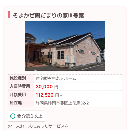
そよかぜ陽だまりの家Ⅲ号館
施設種別
住宅型有料老人ホーム
30,000
入居時費用
円～
112,520
月額費用
円～
所在地
静岡県静岡市葵区上伝馬32-2
要介護1以上
お一人お一人にあったサービスを