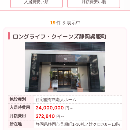
入居費安い順
月額費安い順
19
件 を表示中
ロングライフ・クイーンズ静岡呉服町
施設種別
住宅型有料老人ホーム
24,000,000
入居時費用
円～
272,840
月額費用
円～
所在地
静岡県静岡市呉服町1-30札ノ辻クロス8～13階