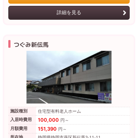
詳細を見る
つぐみ新伝馬
施設種別
住宅型有料老人ホーム
100,000
入居時費用
円～
151,390
月額費用
円～
所在地
静岡県静岡市葵区新伝馬3-11-11