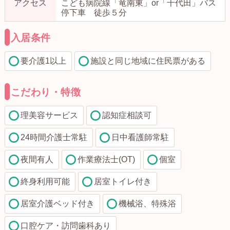
アクセス
こども病院線「竜南東」or「千代田」バス
停下車 徒歩５分
入居条件
要介護1以上
施設と同じ地域に住民票がある
こだわり・特徴
理美容サービス
認知症相談可
24時間介護士常駐
日中看護師常駐
夜間有人
作業療法士(OT)
個室
終身利用可能
居室トイレ付き
居室介護ベッド付き
機械浴、特殊浴
口腔ケア・訪問歯科あり