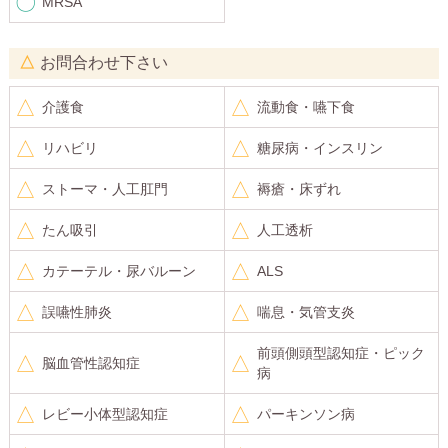
MRSA
お問合わせ下さい
介護食
流動食・嚥下食
リハビリ
糖尿病・インスリン
ストーマ・人工肛門
褥瘡・床ずれ
たん吸引
人工透析
カテーテル・尿バルーン
ALS
誤嚥性肺炎
喘息・気管支炎
前頭側頭型認知症・ピック
脳血管性認知症
病
レビー小体型認知症
パーキンソン病