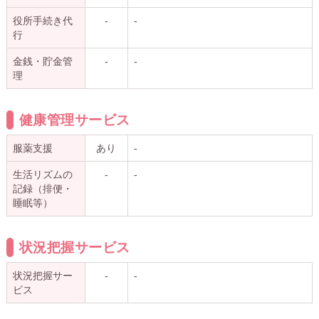
役所手続き代
-
-
行
金銭・貯金管
-
-
理
健康管理サービス
服薬支援
あり
-
生活リズムの
-
-
記録（排便・
睡眠等）
状況把握サービス
状況把握サー
-
-
ビス