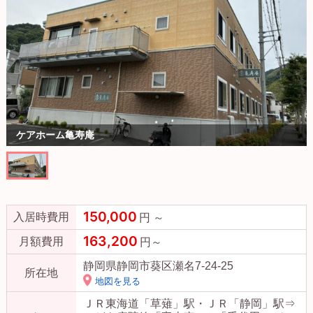
ケアホーム亀寿庵
150,000
入居時費用
円 ～
163,200
月額費用
円～
静岡県静岡市葵区瀬名7-24-25
所在地
地図を見る
ＪＲ東海道「草薙」駅・ＪＲ「静岡」駅⇒