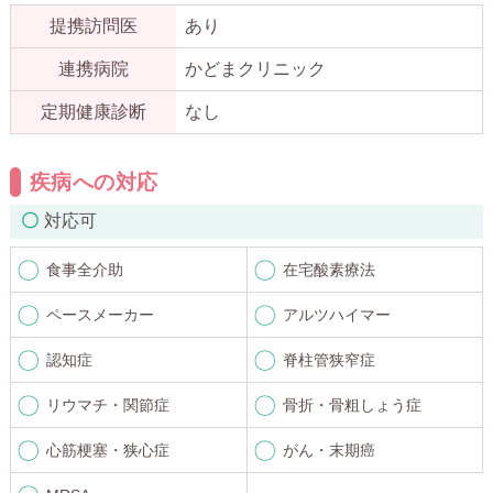
提携訪問医
あり
連携病院
かどまクリニック
定期健康診断
なし
疾病への対応
対応可
食事全介助
在宅酸素療法
ペースメーカー
アルツハイマー
認知症
脊柱管狭窄症
リウマチ・関節症
骨折・骨粗しょう症
心筋梗塞・狭心症
がん・末期癌