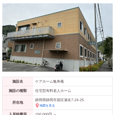
施設名
ケアホーム亀寿庵
施設の種類
住宅型有料老人ホーム
静岡県静岡市葵区瀬名7-24-25
所在地
地図を見る
入居時費用
150,000
円 ～