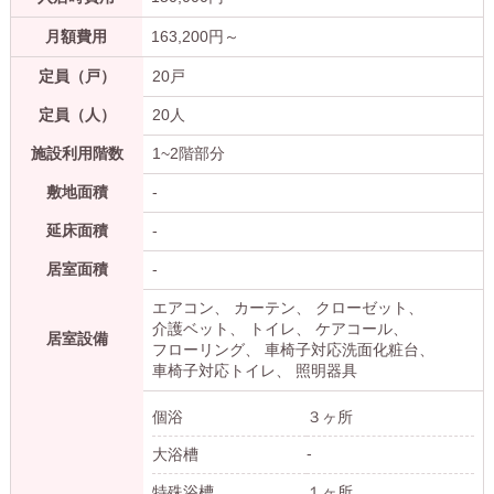
月額費用
163,200
円～
定員（戸）
20戸
定員（人）
20人
施設利用階数
1~2階部分
敷地面積
-
延床面積
-
居室面積
-
エアコン
カーテン
クローゼット
介護ベット
トイレ
ケアコール
居室設備
フローリング
車椅子対応洗面化粧台
車椅子対応トイレ
照明器具
個浴
３ヶ所
-
大浴槽
特殊浴槽
１ヶ所