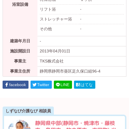
浴室設備
-
リフト浴
-
ストレッチャー浴
-
その他
建築年月日
-
施設開設日
2013年04月01日
事業主
TKS株式会社
事業主住所
静岡県静岡市葵区足久保口組96-4
facebook
Twitter
LINE
はてな
しずなび介護なび 相談員
静岡県中部(静岡市・焼津市・藤枝