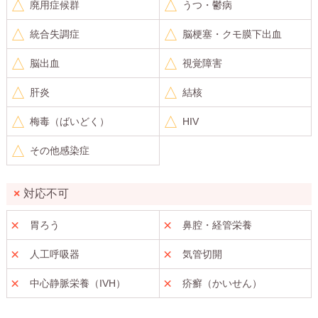
廃用症候群
うつ・鬱病
統合失調症
脳梗塞・クモ膜下出血
脳出血
視覚障害
肝炎
結核
梅毒（ばいどく）
HIV
その他感染症
対応不可
胃ろう
鼻腔・経管栄養
人工呼吸器
気管切開
中心静脈栄養（IVH）
疥癬（かいせん）