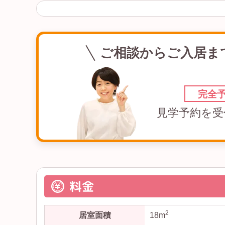
ご相談からご入居ま
完全
見学予約を受
料金
2
居室面積
18m