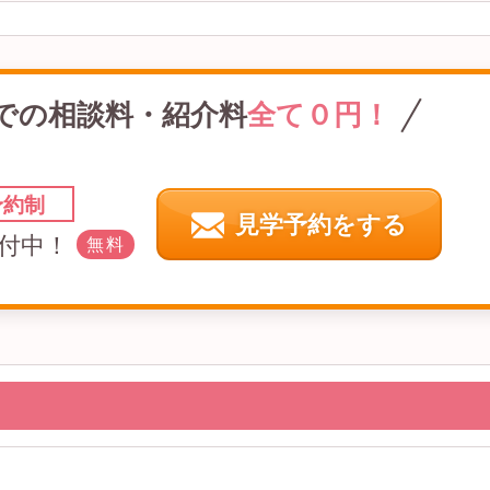
での
相談料・紹介料
全て０円！
予約制
見学予約をする
付中！
無料