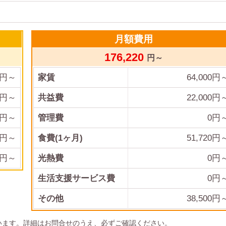
月額費用
176,220
円～
円～
家賃
64,000
円
円～
共益費
22,000
円
円～
管理費
0
円
円～
食費(1ヶ月)
51,720
円
円～
光熱費
0
円
生活支援サービス費
0円
その他
38,500
円
います。詳細はお問合せのうえ、必ずご確認ください。