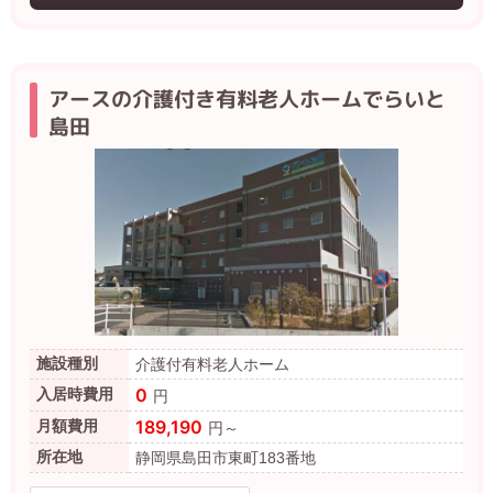
アースの介護付き有料老人ホームでらいと
島田
施設種別
介護付有料老人ホーム
0
入居時費用
円
189,190
月額費用
円～
所在地
静岡県島田市東町183番地