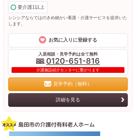
要介護1以上
シンシアならではのきめ細かい看護・介護サービスを提供いた
します。
お気に入りに登録する
入居相談・見学予約は全て無料
0120-651-816
介護施設紹介センターに繋がります
見学予約（無料）
詳細を見る
島田市の介護付有料老人ホーム
ラ