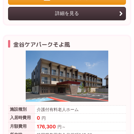
詳細を見る
金谷ケアパークそよ風
施設種別
介護付有料老人ホーム
0
入居時費用
円
176,300
月額費用
円～