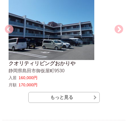
静岡
入居
月額
クオリティリビングおかりや
静岡県島田市御仮屋町9530
入居
160,000円
月額
170,000円
もっと見る