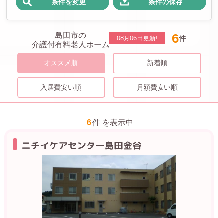
条件を変更
条件の保存
島田市の
6
件
08月06日
更新!
介護付有料老人ホーム
オススメ順
新着順
入居費安い順
月額費安い順
6
件 を表示中
ニチイケアセンター島田金谷