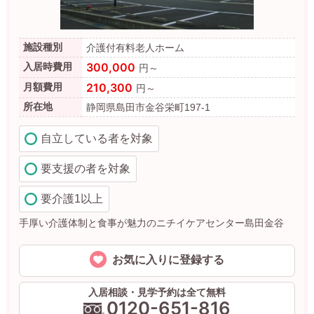
施設種別
介護付有料老人ホーム
300,000
入居時費用
円～
210,300
月額費用
円～
所在地
静岡県島田市金谷栄町197-1
自立している者を対象
要支援の者を対象
要介護1以上
手厚い介護体制と食事が魅力のニチイケアセンター島田金谷
お気に入りに登録する
入居相談・見学予約は全て無料
0120-651-816