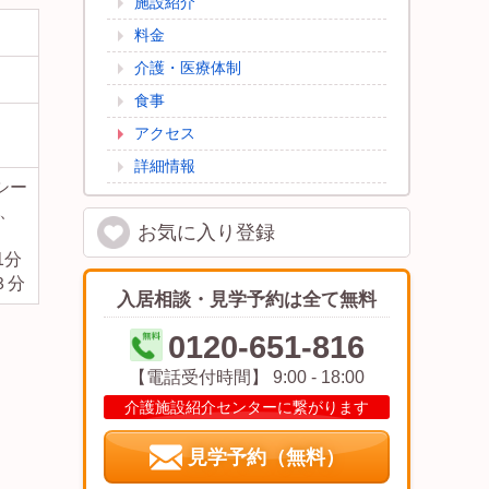
施設紹介
料金
介護・医療体制
食事
アクセス
詳細情報
シー
車、
お気に入り
登録
1分
食堂の窓際に筋力トレーニングのできる機器が有ります。
３分
入居相談・見学予約は全て無料
0120-651-816
【電話受付時間】 9:00 - 18:00
介護施設紹介センターに繋がります
見学予約（無料）