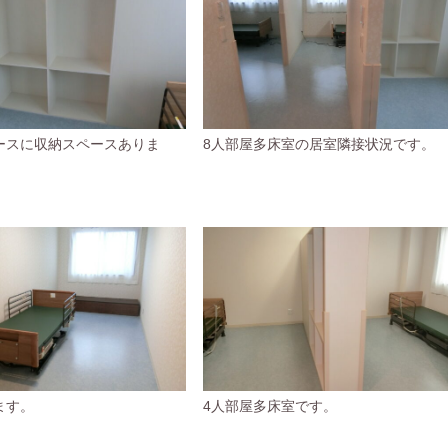
ースに収納スペースありま
8人部屋多床室の居室隣接状況です。
ます。
4人部屋多床室です。