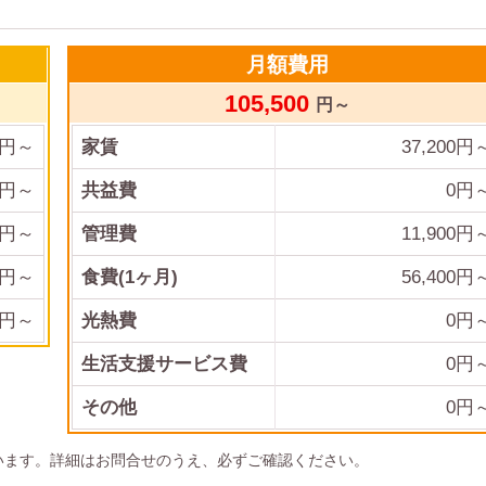
月額費用
105,500
円～
円～
家賃
37,200
円
円～
共益費
0
円
円～
管理費
11,900
円
円～
食費(1ヶ月)
56,400
円
円～
光熱費
0
円
生活支援サービス費
0
円
その他
0
円
います。詳細はお問合せのうえ、必ずご確認ください。