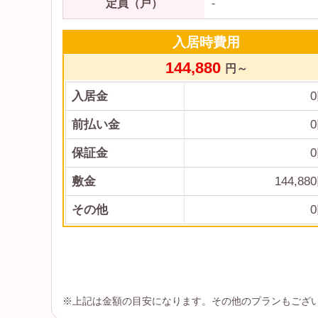
定員（戸）
-
入居時費用
144,880
円～
入居金
0
前払い金
0
保証金
0
敷金
144,880
その他
0
※上記は金額の目安になります。その他のプランもござ