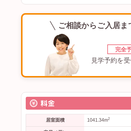
ご相談からご入居ま
完全
見学予約を受
料金
2
居室面積
1041.34m