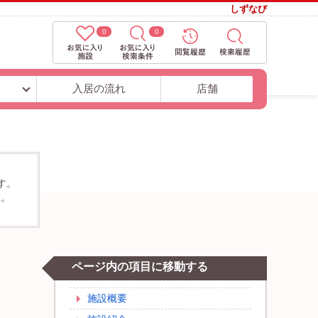
しずなび
0
0
ト
入居の流れ
店舗
す。
す。
ページ内の項目に移動する
施設概要