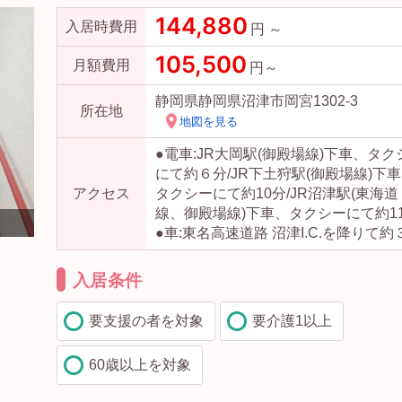
144,880
入居時費用
円 ～
105,500
月額費用
円～
静岡県静岡県沼津市岡宮1302-3
所在地
地図を見る
●電車:JR大岡駅(御殿場線)下車、タク
にて約６分/JR下土狩駅(御殿場線)下
アクセス
タクシーにて約10分/JR沼津駅(東海道
線、御殿場線)下車、タクシーにて約1
テレビのある広々した空間でのお食事が可能な食堂です。
●車:東名高速道路 沼津I.C.を降りて約
入居条件
要支援の者を対象
要介護1以上
60歳以上を対象