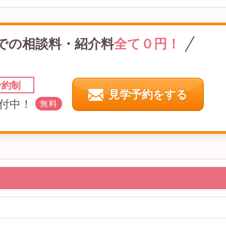
での
相談料・紹介料
全て０円！
予約制
見学予約をする
付中！
無料