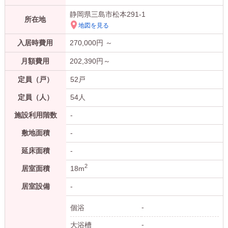
静岡県三島市松本291-1
所在地
地図を見る
入居時費用
270,000
円 ～
月額費用
202,390
円～
定員（戸）
52戸
定員（人）
54人
施設利用階数
-
敷地面積
-
延床面積
-
2
居室面積
18m
居室設備
-
-
個浴
-
大浴槽