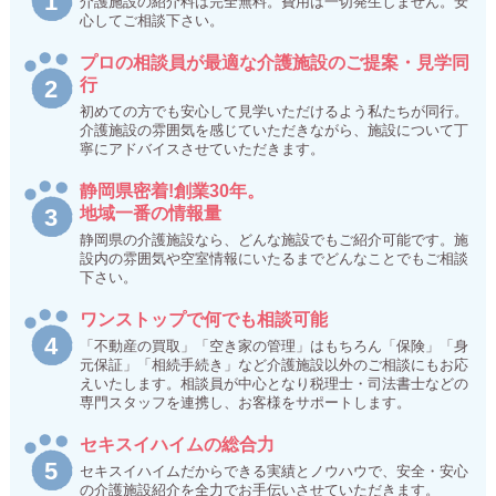
介護施設の紹介料は完全無料。費用は一切発生しません。安
心してご相談下さい。
プロの相談員が最適な介護施設のご提案・見学同
行
初めての方でも安心して見学いただけるよう私たちが同行。
介護施設の雰囲気を感じていただきながら、施設について丁
寧にアドバイスさせていただきます。
静岡県密着!創業30年。
地域一番の情報量
静岡県の介護施設なら、どんな施設でもご紹介可能です。施
設内の雰囲気や空室情報にいたるまでどんなことでもご相談
下さい。
ワンストップで何でも相談可能
「不動産の買取」「空き家の管理」はもちろん「保険」「身
元保証」「相続手続き」など介護施設以外のご相談にもお応
えいたします。相談員が中心となり税理士・司法書士などの
専門スタッフを連携し、お客様をサポートします。
セキスイハイムの総合力
セキスイハイムだからできる実績とノウハウで、安全・安心
の介護施設紹介を全力でお手伝いさせていただきます。