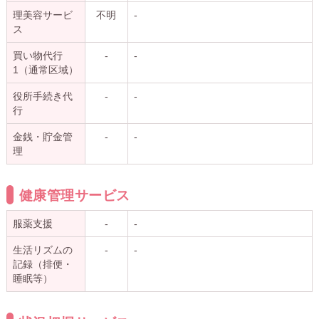
理美容サービ
不明
-
ス
買い物代行
-
-
1（通常区域）
役所手続き代
-
-
行
金銭・貯金管
-
-
理
健康管理サービス
服薬支援
-
-
生活リズムの
-
-
記録（排便・
睡眠等）