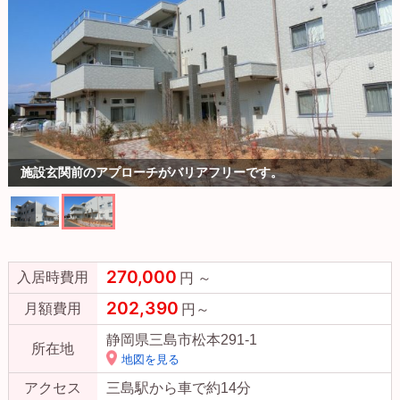
施設玄関前のアプローチがバリアフリーです。
270,000
入居時費用
円 ～
202,390
月額費用
円～
静岡県三島市松本291-1
所在地
地図を見る
アクセス
三島駅から車で約14分