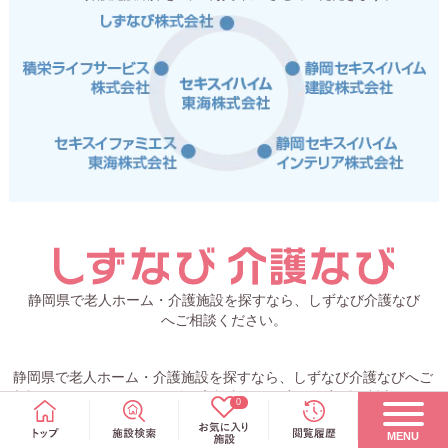
静岡県で老人ホーム・介護施設を探すなら、しずなび介護なび
へご相談ください。
静岡県で老人ホーム・介護施設を探すなら、しずなび介護なびへご
相談ください。 サービス付き高齢者向け住宅・住宅型有料老人ホ
0
ームなどの検索をはじめ、介護付有料老人ホーム・グループホーム
など、静岡県の介護施設が検索できます。 また、介護に役立つ情
MENU