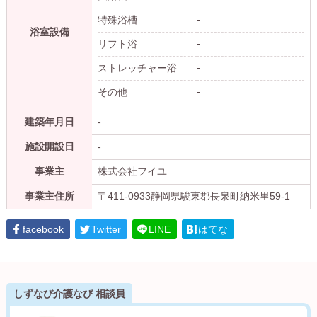
-
特殊浴槽
浴室設備
-
リフト浴
-
ストレッチャー浴
-
その他
建築年月日
-
施設開設日
-
事業主
株式会社フイユ
事業主住所
〒411-0933静岡県駿東郡長泉町納米里59-1
facebook
Twitter
LINE
はてな
しずなび介護なび 相談員