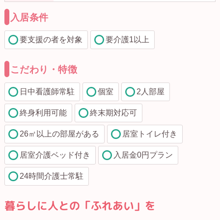
入居条件
要支援の者を対象
要介護1以上
こだわり・特徴
日中看護師常駐
個室
2人部屋
終身利用可能
終末期対応可
26㎡以上の部屋がある
居室トイレ付き
居室介護ベッド付き
入居金0円プラン
24時間介護士常駐
暮らしに人との「ふれあい」を