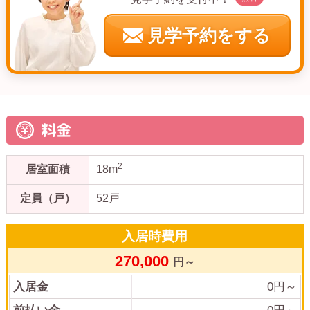
見学予約をする
料金
2
居室面積
18m
定員（戸）
52戸
入居時費用
270,000
円～
入居金
0
円～