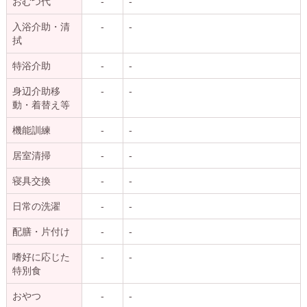
おむつ代
-
-
入浴介助・清
-
-
拭
特浴介助
-
-
身辺介助移
-
-
動・着替え等
機能訓練
-
-
居室清掃
-
-
寝具交換
-
-
日常の洗濯
-
-
配膳・片付け
-
-
嗜好に応じた
-
-
特別食
おやつ
-
-