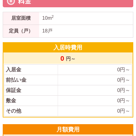
料金
2
居室面積
10m
定員（戸）
18戸
入居時費用
0
円～
入居金
0
円～
前払い金
0
円～
保証金
0
円～
敷金
0
円～
その他
0
円～
月額費用