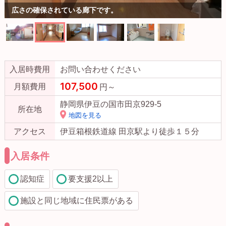
広さの確保されている廊下です。
入居時費用
お問い合わせください
107,500
月額費用
円～
静岡県伊豆の国市田京929-5
所在地
地図を見る
アクセス
伊豆箱根鉄道線 田京駅より徒歩１５分
入居条件
認知症
要支援2以上
施設と同じ地域に住民票がある