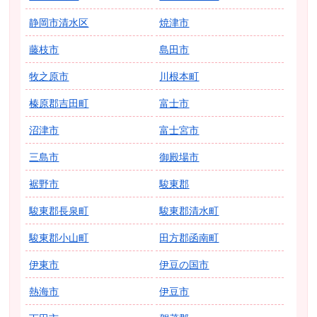
静岡市清水区
焼津市
藤枝市
島田市
牧之原市
川根本町
榛原郡吉田町
富士市
沼津市
富士宮市
三島市
御殿場市
裾野市
駿東郡
駿東郡長泉町
駿東郡清水町
駿東郡小山町
田方郡函南町
伊東市
伊豆の国市
熱海市
伊豆市