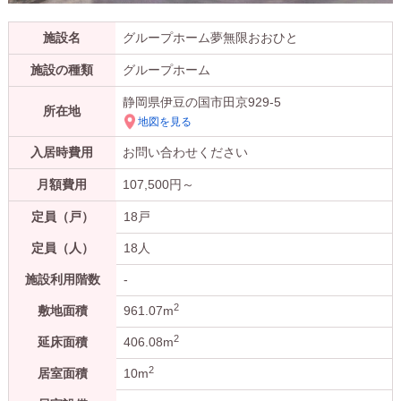
施設名
グループホーム夢無限おおひと
施設の種類
グループホーム
静岡県伊豆の国市田京929-5
所在地
地図を見る
入居時費用
お問い合わせください
月額費用
107,500
円～
定員（戸）
18戸
定員（人）
18人
施設利用階数
-
2
敷地面積
961.07m
2
延床面積
406.08m
2
居室面積
10m