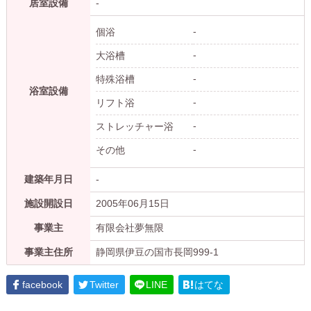
居室設備
-
-
個浴
-
大浴槽
-
特殊浴槽
浴室設備
-
リフト浴
-
ストレッチャー浴
-
その他
建築年月日
-
施設開設日
2005年06月15日
事業主
有限会社夢無限
事業主住所
静岡県伊豆の国市長岡999-1
facebook
Twitter
LINE
はてな