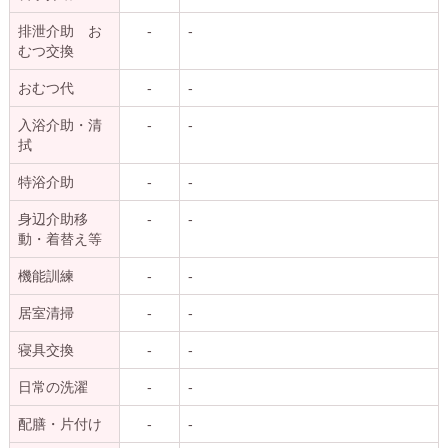
排泄介助 お
-
-
むつ交換
おむつ代
-
-
入浴介助・清
-
-
拭
特浴介助
-
-
身辺介助移
-
-
動・着替え等
機能訓練
-
-
居室清掃
-
-
寝具交換
-
-
日常の洗濯
-
-
配膳・片付け
-
-