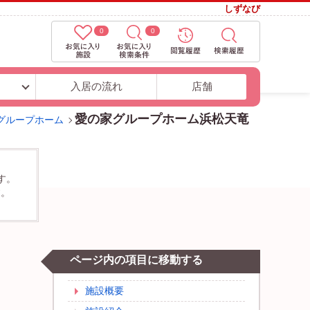
しずなび
0
0
ト
入居の流れ
店舗
愛の家グループホーム浜松天竜
グループホーム
す。
す。
ページ内の項目に移動する
施設概要