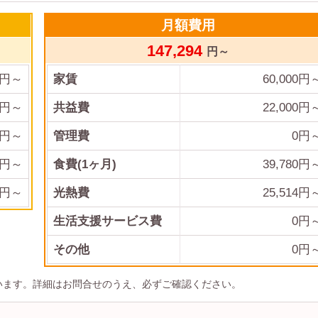
月額費用
147,294
円～
円～
家賃
60,000
円
円～
共益費
22,000
円
円～
管理費
0
円
円～
食費(1ヶ月)
39,780
円
円～
光熱費
25,514
円
生活支援サービス費
0円
その他
0
円
います。詳細はお問合せのうえ、必ずご確認ください。