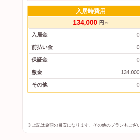
入居時費用
134,000
円～
入居金
0
前払い金
0
保証金
0
敷金
134,000
その他
0
※上記は金額の目安になります。その他のプランもござ