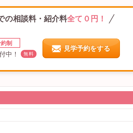
での
相談料・紹介料
全て０円！
予約制
見学予約をする
付中！
無料