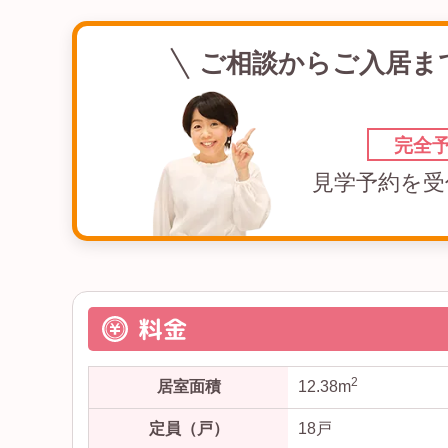
ご相談からご入居ま
完全
見学予約を受
料金
2
居室面積
12.38m
定員（戸）
18戸