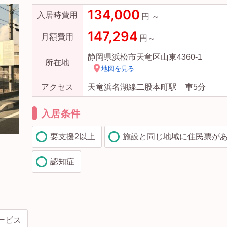
134,000
入居時費用
円 ～
147,294
月額費用
円～
静岡県浜松市天竜区山東4360-1
所在地
地図を見る
アクセス
天竜浜名湖線二股本町駅 車5分
入居条件
要支援2以上
施設と同じ地域に住民票が
認知症
ービス