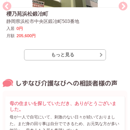
櫻乃苑浜松鍛冶町
う
静岡県浜松市中央区鍛冶町503番地
静
入居
0円
入
月額
205,600円
月
もっと見る
しずなび介護なびへの相談者様の声
母の住まいを探していただき、ありがとうございま
した。
母が一人で自宅にいて、刺激のない日々が続いておりまし
た。まだ身の回り事は自分でできるため、お元気な方が多い