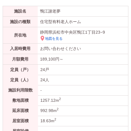
施設名
鴨江謝老夢
施設の種類
住宅型有料老人ホーム
静岡県浜松市中央区鴨江1丁目23−9
所在地
地図を見る
入居時費用
お問い合わせください
月額費用
189,100
円～
定員（戸）
24戸
定員（人）
24人
施設利用階数
-
2
敷地面積
1257.12m
2
延床面積
992.98m
2
居室面積
18.63m
居室設備
-