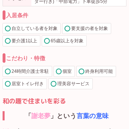
ター行き)「中部電力」下車徒歩5分
入居条件
自立している者を対象
要支援の者を対象
要介護1以上
65歳以上を対象
こだわり・特徴
24時間介護士常駐
個室
終身利用可能
居室トイレ付き
理美容サービス
和の趣で住まいを彩る
「
謝老夢
」という
言葉の意味