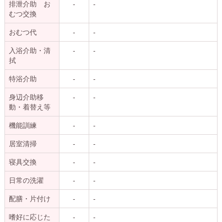
排泄介助 お
-
-
むつ交換
おむつ代
-
-
入浴介助・清
-
-
拭
特浴介助
-
-
身辺介助移
-
-
動・着替え等
機能訓練
-
-
居室清掃
-
-
寝具交換
-
-
日常の洗濯
-
-
配膳・片付け
-
-
嗜好に応じた
-
-