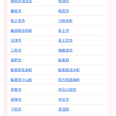
静岡市清水区
焼津市
藤枝市
島田市
牧之原市
川根本町
榛原郡吉田町
富士市
沼津市
富士宮市
三島市
御殿場市
裾野市
駿東郡
駿東郡長泉町
駿東郡清水町
駿東郡小山町
田方郡函南町
伊東市
伊豆の国市
熱海市
伊豆市
下田市
賀茂郡