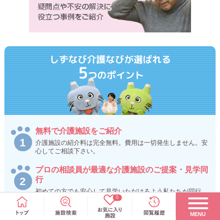
しずなび介護なびが選ばれる
5
つのポイント
無料で介護施設をご紹介
介護施設の紹介料は完全無料。費用は一切発生しません。安
心してご相談下さい。
プロの相談員が最適な介護施設のご提案・見学同
行
初めての方でも安心して見学いただけるよう私たちが同行。
0
介護施設の雰囲気を感じていただきながら、施設について丁
寧にアドバイスさせていただきます。
MENU