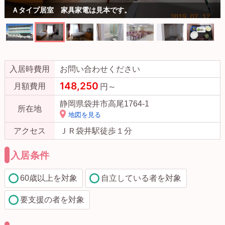
Ａタイプ居室 家具家電は見本です。
入居時費用
お問い合わせください
148,250
月額費用
円～
静岡県袋井市高尾1764-1
所在地
地図を見る
アクセス
ＪＲ袋井駅徒歩１分
入居条件
60歳以上を対象
自立している者を対象
要支援の者を対象