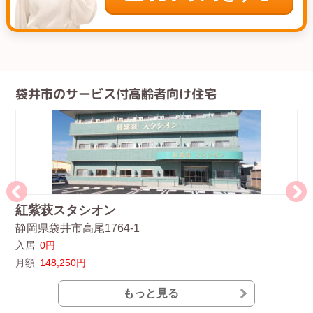
袋井市のサービス付高齢者向け住宅
紅紫萩スタシオン
ふ
静岡県袋井市高尾1764-1
静
入居
0円
入
月額
148,250円
月
もっと見る