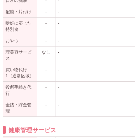
日常の洗濯
-
-
配膳・片付け
-
-
嗜好に応じた
-
-
特別食
おやつ
-
-
理美容サービ
なし
-
ス
買い物代行
-
-
1（通常区域）
役所手続き代
-
-
行
金銭・貯金管
-
-
理
健康管理サービス