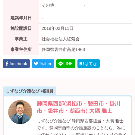
-
その他
建築年月日
-
施設開設日
2019年02月11日
事業主
社会福祉法人紅紫会
事業主住所
静岡県袋井市高尾1468
facebook
Twitter
LINE
はてな
しずなび介護なび 相談員
静岡県西部(浜松市・磐田市・掛川
市・袋井市・湖西市) 大隅 雅士
しずなび介護なび 静岡県西部担当：大隅 雅士
です。静岡県西部の介護施設のことなら、私に
お任せください。 お客様お一人おひとりのライ