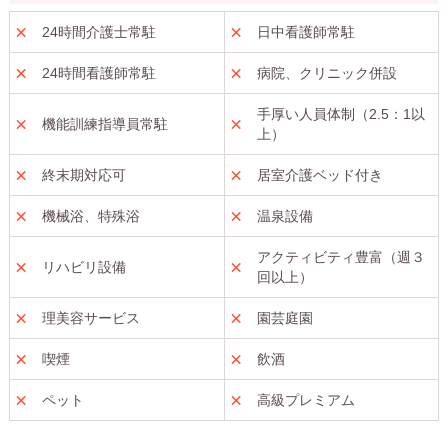
24時間介護士常駐
日中看護師常駐
24時間看護師常駐
病院、クリニック併設
手厚い人員体制（2.5：1以
機能訓練指導員常駐
上）
終末期対応可
居室介護ベッド付き
機械浴、特殊浴
温泉設備
アクティビティ豊富（週３
リハビリ設備
回以上）
理美容サービス
園芸庭園
喫煙
飲酒
ペット
高級プレミアム