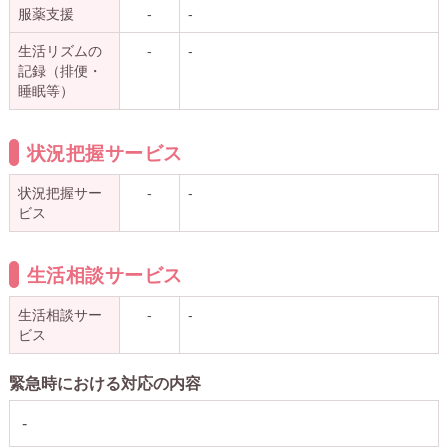
服薬支援
-
-
生活リズムの
-
-
記録（排便・
睡眠等）
状況把握サービス
状況把握サー
-
-
ビス
生活相談サービス
生活相談サー
-
-
ビス
緊急時における対応の内容
-