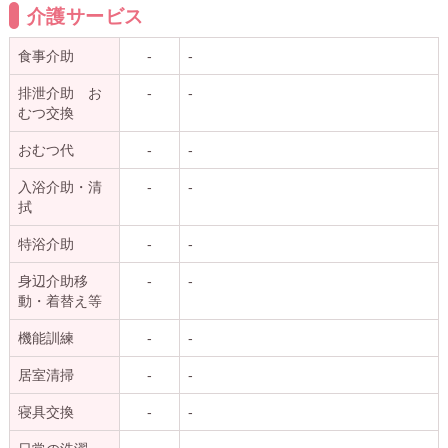
介護サービス
食事介助
-
-
排泄介助 お
-
-
むつ交換
おむつ代
-
-
入浴介助・清
-
-
拭
特浴介助
-
-
身辺介助移
-
-
動・着替え等
機能訓練
-
-
居室清掃
-
-
寝具交換
-
-