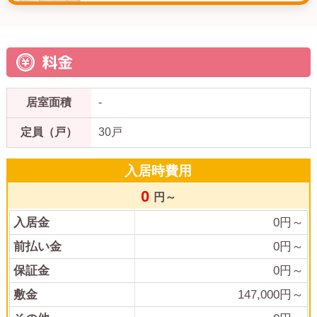
料金
居室面積
-
定員（戸）
30戸
入居時費用
0
円～
入居金
0
円～
前払い金
0
円～
保証金
0
円～
敷金
147,000
円～