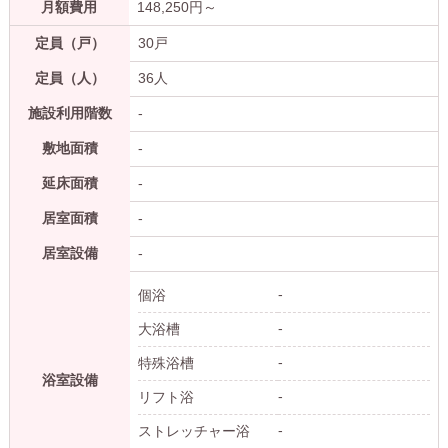
月額費用
148,250
円～
定員（戸）
30戸
定員（人）
36人
施設利用階数
-
敷地面積
-
延床面積
-
居室面積
-
居室設備
-
-
個浴
-
大浴槽
-
特殊浴槽
浴室設備
-
リフト浴
-
ストレッチャー浴