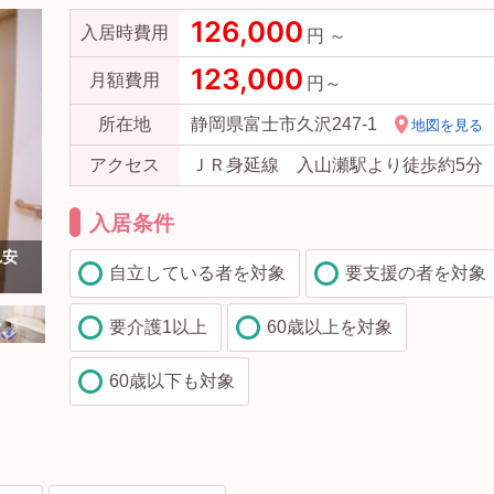
126,000
入居時費用
円 ～
123,000
月額費用
円～
所在地
静岡県富士市久沢247-1
地図を見る
アクセス
ＪＲ身延線 入山瀬駅より徒歩約5分
入居条件
共用洗面 広いスペースに洗面カウンターが設置されていて
れ安
車いすの方でも安心して利用する事が出来ます。（クローバ
自立している者を対象
要支援の者を対象
）
ーライフ富士）
要介護1以上
60歳以上を対象
60歳以下も対象