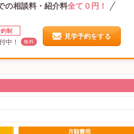
での
相談料・紹介料
全て０円！
予約制
見学予約をする
付中！
無料
月額費用