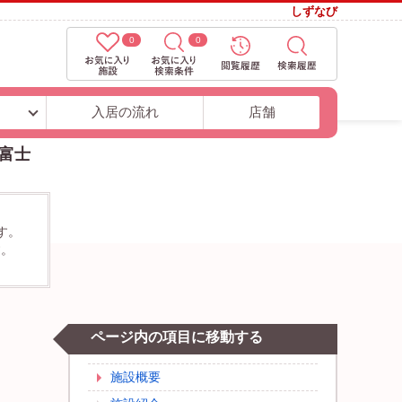
しずなび
0
0
ト
入居の流れ
店舗
富士
す。
す。
ページ内の項目に移動する
施設概要