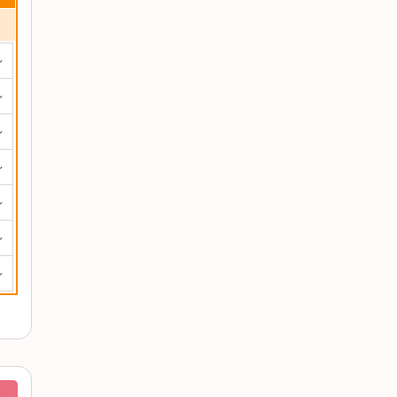
～
～
～
～
～
～
～