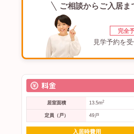
ご相談からご入居ま
完全
見学予約を受
料金
2
居室面積
13.5m
定員（戸）
49戸
入居時費用