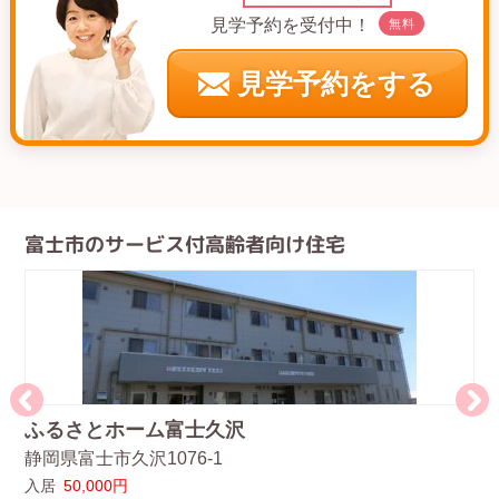
見学予約を受付中！
無料
見学予約をする
富士市のサービス付高齢者向け住宅
ふるさとホーム富士久沢
ふ
静岡県富士市久沢1076-1
静
入居
50,000円
入