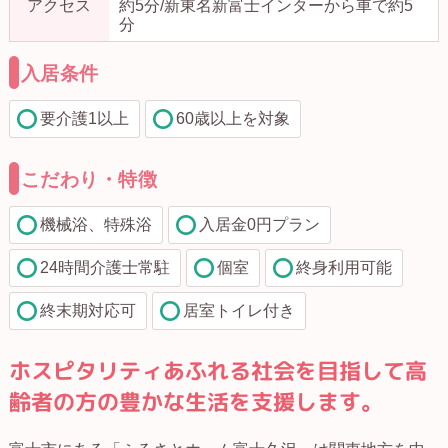
アクセス
約5分/新東名新富士インターから車で約5
分
入居条件
要介護1以上
60歳以上を対象
こだわり・特徴
機械浴、特殊浴
入居金0円プラン
24時間介護士常駐
個室
終身利用可能
終末期対応可
居室トイレ付き
ホスピタリティあふれる社会を目指して高
齢者の方の豊かな生活を支援します。