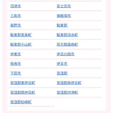
沼津市
富士宮市
三島市
御殿場市
裾野市
駿東郡
駿東郡長泉町
駿東郡清水町
駿東郡小山町
田方郡函南町
伊東市
伊豆の国市
熱海市
伊豆市
下田市
賀茂郡
賀茂郡東伊豆町
賀茂郡南伊豆町
賀茂郡西伊豆町
賀茂郡河津町
賀茂郡松崎町