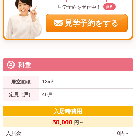
見学予約を受付中！
無料
見学予約をする
料金
2
居室面積
18m
定員（戸）
40戸
入居時費用
50,000
円～
入居金
0
円～