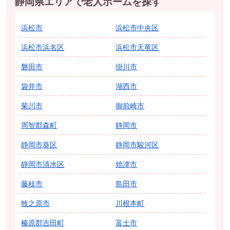
静岡県エリアで老人ホームを探す
浜松市
浜松市中央区
浜松市浜名区
浜松市天竜区
磐田市
掛川市
袋井市
湖西市
菊川市
御前崎市
周智郡森町
静岡市
静岡市葵区
静岡市駿河区
静岡市清水区
焼津市
藤枝市
島田市
牧之原市
川根本町
榛原郡吉田町
富士市