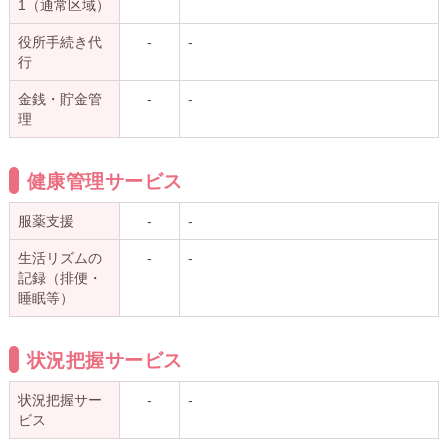
1（通常区域）
役所手続き代
-
-
行
金銭・貯金管
-
-
理
健康管理サービス
服薬支援
-
-
生活リズムの
-
-
記録（排便・
睡眠等）
状況把握サービス
状況把握サー
-
-
ビス