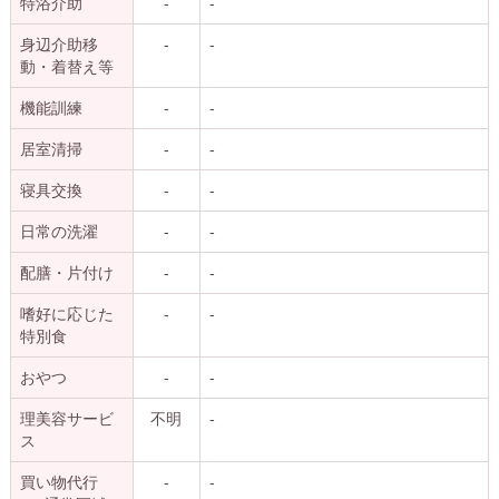
特浴介助
-
-
身辺介助移
-
-
動・着替え等
機能訓練
-
-
居室清掃
-
-
寝具交換
-
-
日常の洗濯
-
-
配膳・片付け
-
-
嗜好に応じた
-
-
特別食
おやつ
-
-
理美容サービ
不明
-
ス
買い物代行
-
-