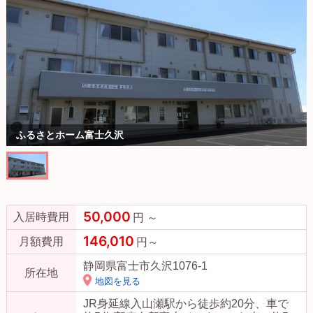
ふるさとホーム富士久沢
50,000
入居時費用
円 ～
146,010
月額費用
円～
静岡県富士市久沢1076-1
所在地
地図を見る
JR身延線入山瀬駅から徒歩約20分、車で