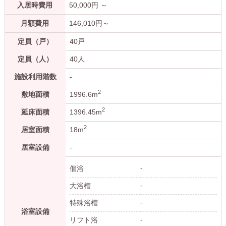
入居時費用
50,000
円 ～
月額費用
146,010
円～
定員（戸）
40戸
定員（人）
40人
施設利用階数
-
2
敷地面積
1996.6m
2
延床面積
1396.45m
2
居室面積
18m
居室設備
-
-
個浴
-
大浴槽
-
特殊浴槽
浴室設備
-
リフト浴