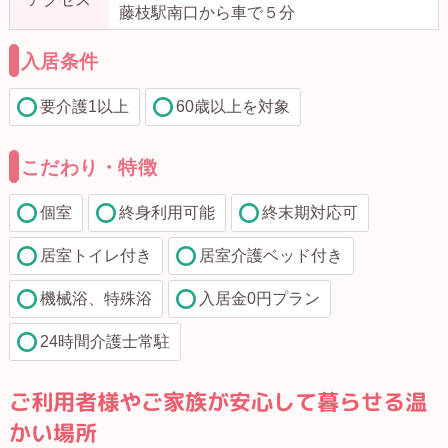
藤枝駅南口から車で５分
入居条件
要介護1以上
60歳以上を対象
こだわり・特徴
個室
終身利用可能
終末期対応可
居室トイレ付き
居室介護ベッド付き
機械浴、特殊浴
入居金0円プラン
24時間介護士常駐
ご利用者様やご家族が安心して暮らせる温
かい場所