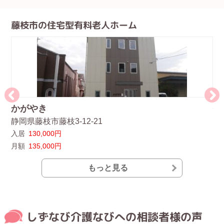
藤枝市の住宅型有料老人ホーム
かがやき
住
静岡県藤枝市藤枝3-12-21
静
入居
130,000円
入
月額
135,000円
月
もっと見る
しずなび介護なびへの相談者様の声