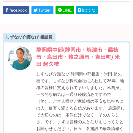
facebook
Twitter
LINE
はてな
しずなび介護なび 相談員
静岡県中部(静岡市・焼津市・藤枝
市・島田市・牧之原市・吉田町) 米
田 起久枝
しずなび介護なび 静岡県中部担当：米田 起久
枝です。しずなび株式会社に入社して26年、地
域の皆様に支えられてまいりました。私自身、
一般的な病気は一通り経験済みですので
（笑）、ご本人様やご家族様の不安な気持ちに
は人一倍寄り添える自信があります。 施設探し
で大切なのは、条件だけでなく「その方らし
さ」です。まずは皆様の人となりをじっくりと
お聞かせください。日々、各施設の最新情報や