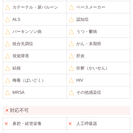
カテーテル・尿バルーン
ペースメーカー
ALS
認知症
パーキンソン病
うつ・鬱病
統合失調症
がん・末期癌
視覚障害
肝炎
結核
疥癬（かいせん）
梅毒（ばいどく）
HIV
MRSA
その他感染症
対応不可
鼻腔・経管栄養
人工呼吸器