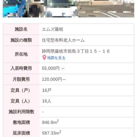
施設名
エムズ藤枝
施設の種類
住宅型有料老人ホーム
静岡県藤枝市前島３丁目１５－１６
所在地
地図を見る
入居時費用
55,000
円 ～
月額費用
120,000
円～
定員（戸）
16戸
定員（人）
16人
施設利用階数
-
2
敷地面積
846.8m
2
延床面積
587.33m