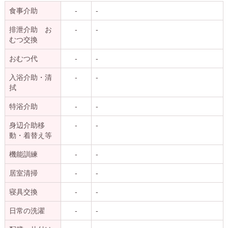
食事介助
-
-
排泄介助 お
-
-
むつ交換
おむつ代
-
-
入浴介助・清
-
-
拭
特浴介助
-
-
身辺介助移
-
-
動・着替え等
機能訓練
-
-
居室清掃
-
-
寝具交換
-
-
日常の洗濯
-
-