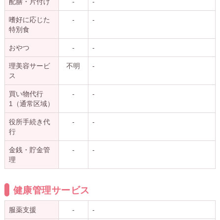
配膳・片付け
-
-
嗜好に応じた
-
-
特別食
おやつ
-
-
理美容サービ
不明
-
ス
買い物代行
-
-
1（通常区域）
役所手続き代
-
-
行
金銭・貯金管
-
-
理
健康管理サービス
服薬支援
-
-