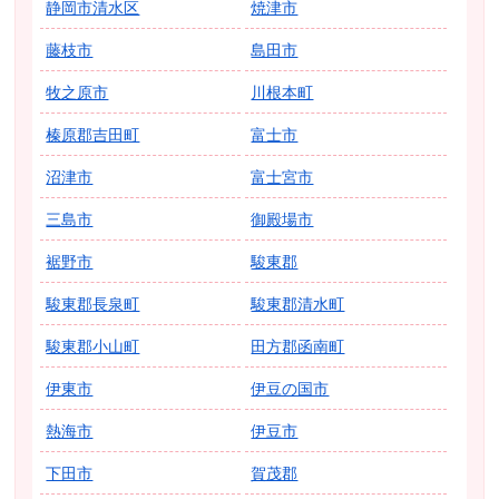
静岡市清水区
焼津市
藤枝市
島田市
牧之原市
川根本町
榛原郡吉田町
富士市
沼津市
富士宮市
三島市
御殿場市
裾野市
駿東郡
駿東郡長泉町
駿東郡清水町
駿東郡小山町
田方郡函南町
伊東市
伊豆の国市
熱海市
伊豆市
下田市
賀茂郡