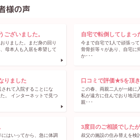
者様の声
うございました。
自宅で転倒してしまっ
ておりました。まだ身の回り
今まで自宅で1人で頑張って
へ、母本人も入居を希望して
骨骨折等々があり、自宅に
か･･･
なりました
口コミで評価★5を頂き
送されて入院することにな
この春、両親二人が一緒に
た。 インターネットで見つ
私が遠方に住んでおり地元
親･･･
。
3度目のご相談でした
年にはいってから、急に体調
叔父の施設の住み替えを検