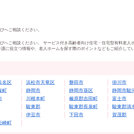
びへご相談ください。
びへご相談ください。 サービス付き高齢者向け住宅・住宅型有料老人
介護に役立つ情報や、老人ホームを探す際のポイントなどもご紹介して
浜名区
浜松市天竜区
磐田市
掛川市
森町
静岡市
静岡市葵区
静岡市駿
市
川根本町
榛原郡吉田町
富士市
駿東郡
駿東郡長泉町
駿東郡清
伊豆市
下田市
賀茂郡
松崎町