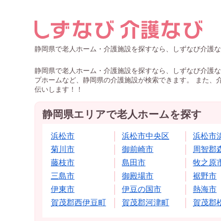
静岡県で老人ホーム・介護施設を探すなら、しずなび介護な
静岡県で老人ホーム・介護施設を探すなら、しずなび介護な
プホームなど、静岡県の介護施設が検索できます。 また、
伝いします！！
静岡県エリアで老人ホームを探す
浜松市
浜松市中央区
浜松市
菊川市
御前崎市
周智郡
藤枝市
島田市
牧之原
三島市
御殿場市
裾野市
伊東市
伊豆の国市
熱海市
賀茂郡西伊豆町
賀茂郡河津町
賀茂郡