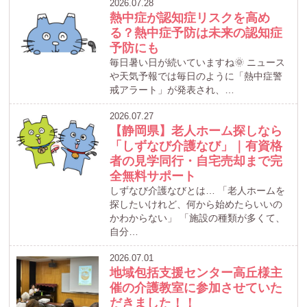
2026.07.28
熱中症が認知症リスクを高め
る？熱中症予防は未来の認知症
予防にも
毎日暑い日が続いていますね🌞 ニュース
や天気予報では毎日のように「熱中症警
戒アラート」が発表され、…
2026.07.27
【静岡県】老人ホーム探しなら
「しずなび介護なび」｜有資格
者の見学同行・自宅売却まで完
全無料サポート
しずなび介護なびとは… 「老人ホームを
探したいけれど、何から始めたらいいの
かわからない」 「施設の種類が多くて、
自分…
2026.07.01
地域包括支援センター高丘様主
催の介護教室に参加させていた
だきました！！