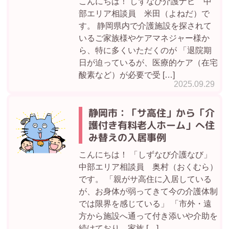
こんにちは！ しずなび介護ナビ 中
部エリア相談員 米田（よねだ）で
す。 静岡県内で介護施設を探されて
いるご家族様やケアマネジャー様か
ら、特に多くいただくのが 「退院期
日が迫っているが、医療的ケア（在宅
酸素など）が必要で受 […]
2025.09.29
静岡市：「サ高住」から「介
護付き有料老人ホーム」へ住
み替えの入居事例
こんにちは！ 「しずなび介護なび」
中部エリア相談員 奥村（おくむら）
です。 「親がサ高住に入居している
が、お身体が弱ってきて今の介護体制
では限界を感じている」 「市外・遠
方から施設へ通って付き添いや介助を
続けており、家族 […]