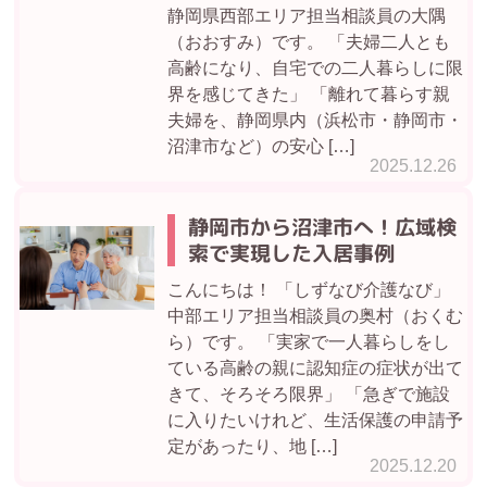
静岡県西部エリア担当相談員の大隅
（おおすみ）です。 「夫婦二人とも
高齢になり、自宅での二人暮らしに限
界を感じてきた」 「離れて暮らす親
夫婦を、静岡県内（浜松市・静岡市・
沼津市など）の安心 […]
2025.12.26
静岡市から沼津市へ！広域検
索で実現した入居事例
こんにちは！ 「しずなび介護なび」
中部エリア担当相談員の奥村（おくむ
ら）です。 「実家で一人暮らしをし
ている高齢の親に認知症の症状が出て
きて、そろそろ限界」 「急ぎで施設
に入りたいけれど、生活保護の申請予
定があったり、地 […]
2025.12.20