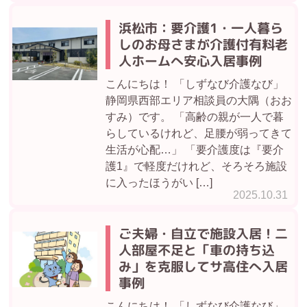
浜松市：要介護1・一人暮ら
しのお母さまが介護付有料老
人ホームへ安心入居事例
こんにちは！ 「しずなび介護なび」
静岡県西部エリア相談員の大隅（おお
すみ）です。 「高齢の親が一人で暮
らしているけれど、足腰が弱ってきて
生活が心配…」 「要介護度は『要介
護1』で軽度だけれど、そろそろ施設
に入ったほうがい […]
2025.10.31
ご夫婦・自立で施設入居！二
人部屋不足と「車の持ち込
み」を克服してサ高住へ入居
事例
こんにちは！ 「しずなび介護なび」