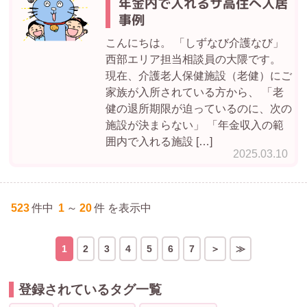
年金内で入れるサ高住へ入居
事例
こんにちは。 「しずなび介護なび」
西部エリア担当相談員の大隈です。
現在、介護老人保健施設（老健）にご
家族が入所されている方から、 「老
健の退所期限が迫っているのに、次の
施設が決まらない」 「年金収入の範
囲内で入れる施設 […]
2025.03.10
523
件中
1
～
20
件 を表示中
1
2
3
4
5
6
7
登録されているタグ一覧