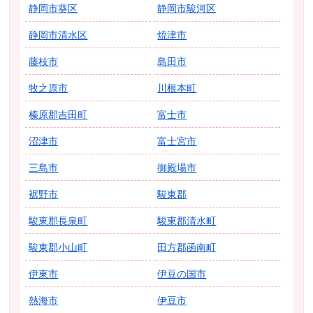
静岡市葵区
静岡市駿河区
静岡市清水区
焼津市
藤枝市
島田市
牧之原市
川根本町
榛原郡吉田町
富士市
沼津市
富士宮市
三島市
御殿場市
裾野市
駿東郡
駿東郡長泉町
駿東郡清水町
駿東郡小山町
田方郡函南町
伊東市
伊豆の国市
熱海市
伊豆市