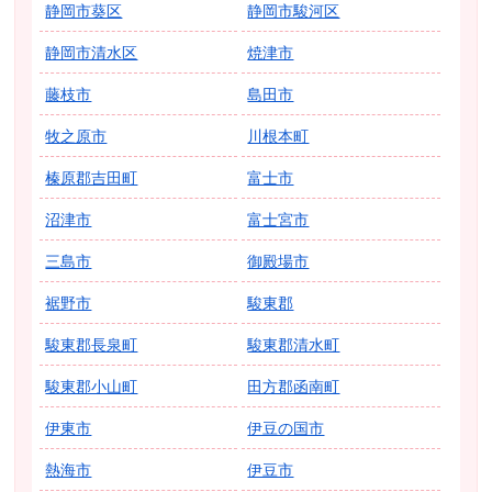
静岡市葵区
静岡市駿河区
静岡市清水区
焼津市
藤枝市
島田市
牧之原市
川根本町
榛原郡吉田町
富士市
沼津市
富士宮市
三島市
御殿場市
裾野市
駿東郡
駿東郡長泉町
駿東郡清水町
駿東郡小山町
田方郡函南町
伊東市
伊豆の国市
熱海市
伊豆市