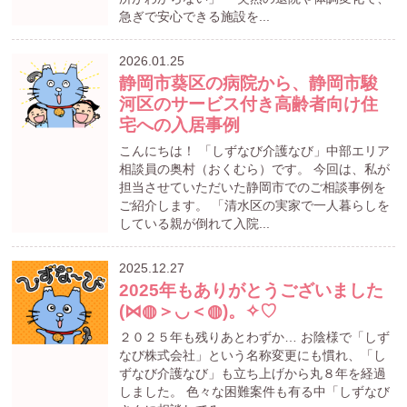
急ぎで安心できる施設を...
2026.01.25
静岡市葵区の病院から、静岡市駿
河区のサービス付き高齢者向け住
宅への入居事例
こんにちは！ 「しずなび介護なび」中部エリア
相談員の奥村（おくむら）です。 今回は、私が
担当させていただいた静岡市でのご相談事例を
ご紹介します。 「清水区の実家で一人暮らしを
している親が倒れて入院...
2025.12.27
2025年もありがとうございました
(⋈◍＞◡＜◍)。✧♡
２０２５年も残りあとわずか… お陰様で「しず
なび株式会社」という名称変更にも慣れ、「し
ずなび介護なび」も立ち上げから丸８年を経過
しました。 色々な困難案件も有る中「しずなび