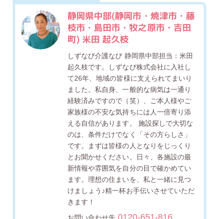
静岡県中部(静岡市・焼津市・藤
枝市・島田市・牧之原市・吉田
町) 米田 起久枝
しずなび介護なび 静岡県中部担当：米田
起久枝です。しずなび株式会社に入社し
て26年、地域の皆様に支えられてまいり
ました。私自身、一般的な病気は一通り
経験済みですので（笑）、ご本人様やご
家族様の不安な気持ちには人一倍寄り添
える自信があります。 施設探しで大切な
のは、条件だけでなく「その方らしさ」
です。まずは皆様の人となりをじっくり
とお聞かせください。日々、各施設の最
新情報や雰囲気を自分の目で確かめてい
ます。理想の住まいを、私と一緒に見つ
けましょう♪精一杯お手伝いさせていただ
きます！
0120-651-816
お問い合わせ先