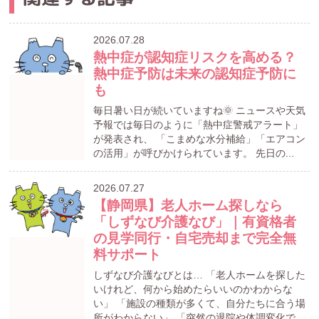
2026.07.28
熱中症が認知症リスクを高める？
熱中症予防は未来の認知症予防に
も
毎日暑い日が続いていますね🌞 ニュースや天気
予報では毎日のように「熱中症警戒アラート」
が発表され、 「こまめな水分補給」「エアコン
の活用」が呼びかけられています。 先日の...
2026.07.27
【静岡県】老人ホーム探しなら
「しずなび介護なび」｜有資格者
の見学同行・自宅売却まで完全無
料サポート
しずなび介護なびとは… 「老人ホームを探した
いけれど、何から始めたらいいのかわからな
い」 「施設の種類が多くて、自分たちに合う場
所がわからない」 「突然の退院や体調変化で、