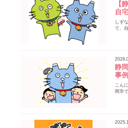
【
自
しず
て、自
2026.
静
事
こん
岡市で
2025.