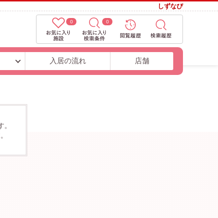
しずなび
0
0
ト
入居の流れ
店舗
す。
す。