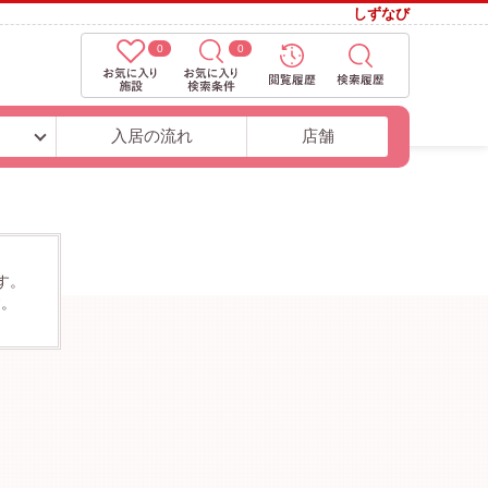
しずなび
0
0
ト
入居の流れ
店舗
す。
す。