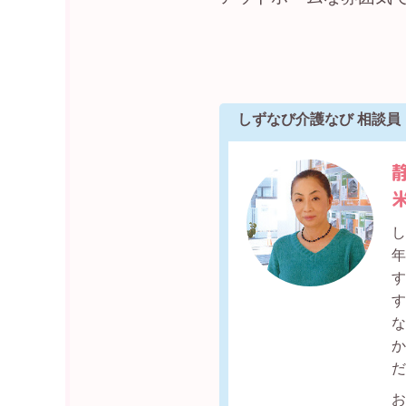
しずなび介護なび 相談員
し
す
か