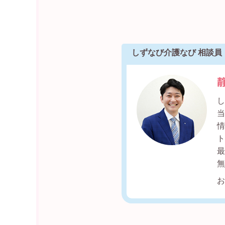
しずなび介護なび 相談員
し
情
最