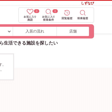
しずなび
0
0
ト
入居の流れ
店舗
がら生活できる施設を探したい
す。
す。