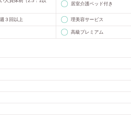
い人員体制（2.5：1以
居室介護ベッド付き
週３回以上
理美容サービス
高級プレミアム