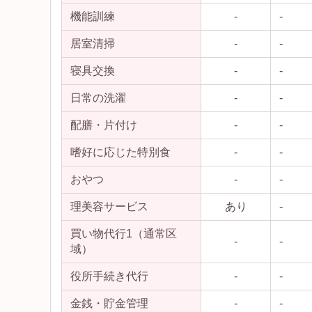
機能訓練
-
-
居室清掃
-
-
寝具交換
-
-
日常の洗濯
-
-
配膳・片付け
-
-
嗜好に応じた特別食
-
-
おやつ
-
-
理美容サービス
あり
-
買い物代行1（通常区
-
-
域）
役所手続き代行
-
-
金銭・貯金管理
-
-