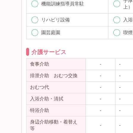
手厚
機能訓練指導員常駐
上）
リハビリ設備
入浴
園芸庭園
喫煙
介護サービス
食事介助
-
-
排泄介助 おむつ交換
-
-
おむつ代
-
-
入浴介助・清拭
-
-
特浴介助
-
-
身辺介助移動・着替え
-
-
等