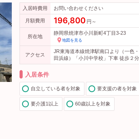
入居時費用
お問い合わせください
196,800
月額費用
円～
静岡県焼津市小川新町4丁目3-23
所在地
地図を見る
JR東海道本線焼津駅南口より（一色
アクセス
田浜線）「小川中学校」下車 徒歩２
入居条件
介護付有料老人ホームすずかけの木
自立している者を対象
要支援の者を対象
要介護1以上
60歳以上を対象