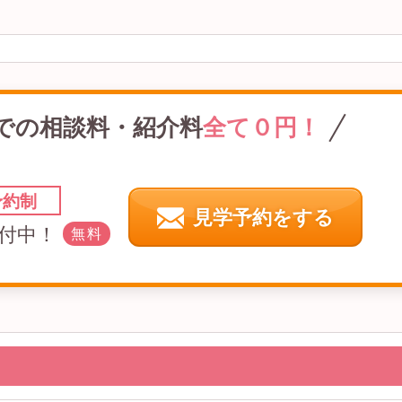
での
相談料・紹介料
全て０円！
予約制
見学予約をする
付中！
無料