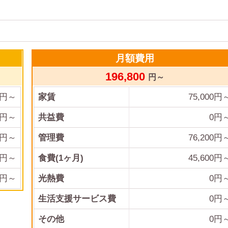
月額費用
196,800
円～
円～
家賃
75,000
円
円～
共益費
0
円
円～
管理費
76,200
円
円～
食費(1ヶ月)
45,600
円
円～
光熱費
0
円
生活支援サービス費
0円
その他
0
円