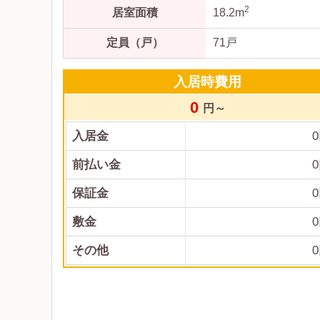
2
居室面積
18.2m
定員（戸）
71戸
入居時費用
0
円～
入居金
0
前払い金
0
保証金
0
敷金
0
その他
0