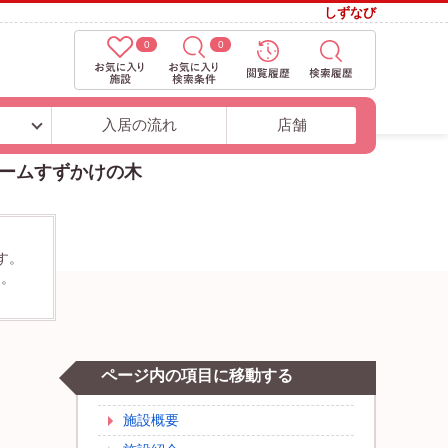
しずなび
0
0
ト
入居の流れ
店舗
ームすずかけの木
す。
す。
ページ内の項目に移動する
施設概要