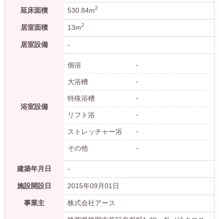
2
延床面積
530.84m
2
居室面積
13m
居室設備
-
-
個浴
-
大浴槽
-
特殊浴槽
浴室設備
-
リフト浴
-
ストレッチャー浴
-
その他
建築年月日
-
施設開設日
2015年09月01日
事業主
株式会社アース