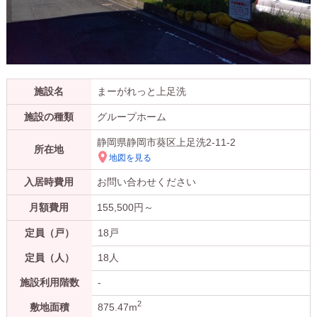
施設名
まーがれっと上足洗
施設の種類
グループホーム
静岡県静岡市葵区上足洗2-11-2
所在地
地図を見る
入居時費用
お問い合わせください
月額費用
155,500
円～
定員（戸）
18戸
定員（人）
18人
施設利用階数
-
2
敷地面積
875.47m