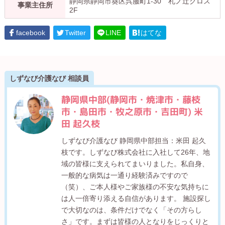
静岡県静岡市葵区呉服町1-30 札ノ辻クロス
事業主住所
2F
facebook
Twitter
LINE
はてな
しずなび介護なび 相談員
静岡県中部(静岡市・焼津市・藤枝
市・島田市・牧之原市・吉田町) 米
田 起久枝
しずなび介護なび 静岡県中部担当：米田 起久
枝です。しずなび株式会社に入社して26年、地
域の皆様に支えられてまいりました。私自身、
一般的な病気は一通り経験済みですので
（笑）、ご本人様やご家族様の不安な気持ちに
は人一倍寄り添える自信があります。 施設探し
で大切なのは、条件だけでなく「その方らし
さ」です。まずは皆様の人となりをじっくりと