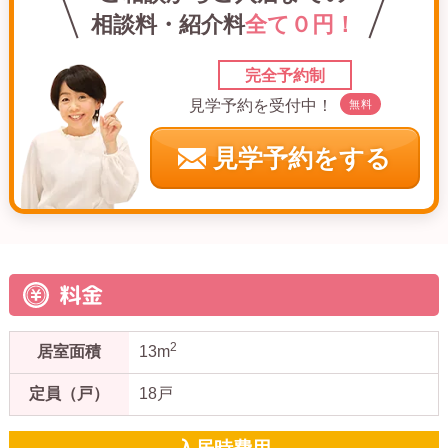
相談料・紹介料
全て０円！
完全予約制
見学予約を受付中！
無料
見学予約をする
料金
2
居室面積
13m
定員（戸）
18戸