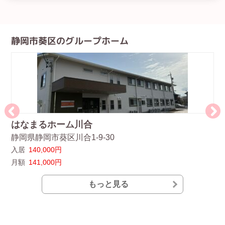
静岡市葵区のグループホーム
はなまるホーム川合
二
静岡県静岡市葵区川合1-9-30
静
入居
140,000円
入
月額
141,000円
月
もっと見る