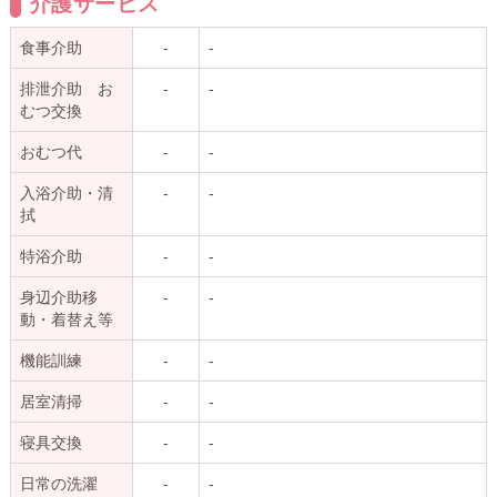
介護サービス
食事介助
-
-
排泄介助 お
-
-
むつ交換
おむつ代
-
-
入浴介助・清
-
-
拭
特浴介助
-
-
身辺介助移
-
-
動・着替え等
機能訓練
-
-
居室清掃
-
-
寝具交換
-
-
日常の洗濯
-
-