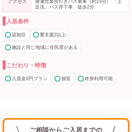
アクセス
唐瀬営業所行きバス乗車（約15分） 「上
足洗」バス停下車 徒歩2分
入居条件
認知症
要支援2以上
施設と同じ地域に住民票がある
こだわり・特徴
入居金0円プラン
個室
終身利用可能
ご相談からご入居までの