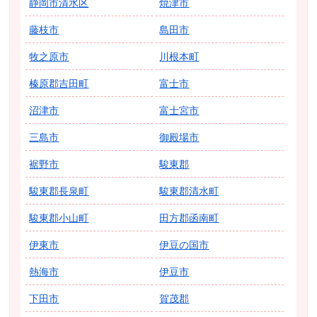
静岡市清水区
焼津市
藤枝市
島田市
牧之原市
川根本町
榛原郡吉田町
富士市
沼津市
富士宮市
三島市
御殿場市
裾野市
駿東郡
駿東郡長泉町
駿東郡清水町
駿東郡小山町
田方郡函南町
伊東市
伊豆の国市
熱海市
伊豆市
下田市
賀茂郡