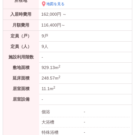
所在地
地図を見る
入居時費用
162,000
円 ～
月額費用
116,400
円～
定員（戸）
9戸
定員（人）
9人
施設利用階数
-
2
敷地面積
929.13m
2
延床面積
248.57m
2
居室面積
11.1m
居室設備
-
-
個浴
-
大浴槽
-
特殊浴槽