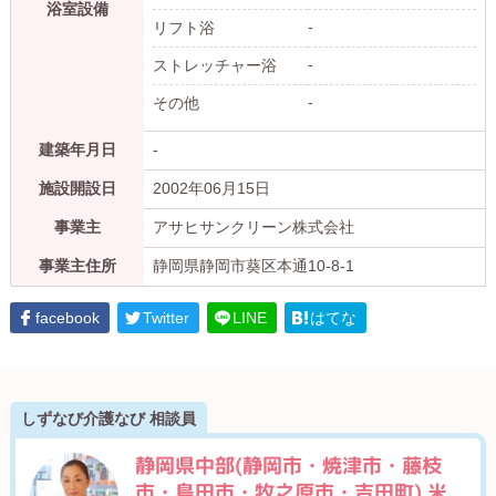
浴室設備
-
リフト浴
-
ストレッチャー浴
-
その他
建築年月日
-
施設開設日
2002年06月15日
事業主
アサヒサンクリーン株式会社
事業主住所
静岡県静岡市葵区本通10-8-1
facebook
Twitter
LINE
はてな
しずなび介護なび 相談員
静岡県中部(静岡市・焼津市・藤枝
市・島田市・牧之原市・吉田町) 米