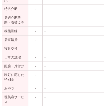
拭
特浴介助
-
-
身辺介助移
-
-
動・着替え等
機能訓練
-
-
居室清掃
-
-
寝具交換
-
-
日常の洗濯
-
-
配膳・片付け
-
-
嗜好に応じた
-
-
特別食
おやつ
-
-
理美容サービ
-
-
ス