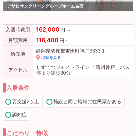
アサヒサンクリーングループホーム吉田
162,000
入居時費用
円 ～
116,400
月額費用
円～
静岡県榛原郡吉田町神戸3333-1
所在地
地図を見る
しずてつジャストライン 「遠州神戸」バス
アクセス
停より徒歩30分
入居条件
要支援2以上
施設と同じ地域に住民票がある
認知症
こだわり・特徴