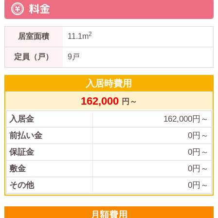
料金
2
居室面積
11.1m
定員（戸）
9戸
入居時費用
162,000
円～
入居金
162,000
円～
前払い金
0
円～
保証金
0
円～
敷金
0
円～
その他
0
円～
月額費用