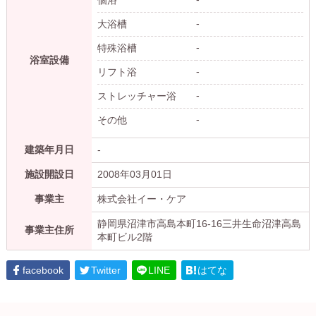
-
大浴槽
-
特殊浴槽
浴室設備
-
リフト浴
-
ストレッチャー浴
-
その他
建築年月日
-
施設開設日
2008年03月01日
事業主
株式会社イー・ケア
静岡県沼津市高島本町16-16三井生命沼津高島
事業主住所
本町ビル2階
facebook
Twitter
LINE
はてな