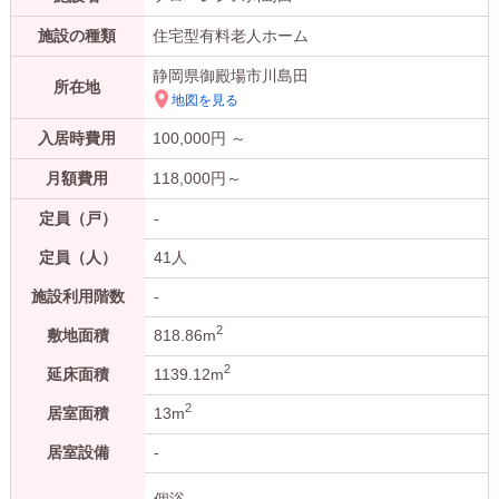
施設の種類
住宅型有料老人ホーム
静岡県御殿場市川島田
所在地
地図を見る
入居時費用
100,000
円 ～
月額費用
118,000
円～
定員（戸）
-
定員（人）
41人
施設利用階数
-
2
敷地面積
818.86m
2
延床面積
1139.12m
2
居室面積
13m
居室設備
-
-
個浴