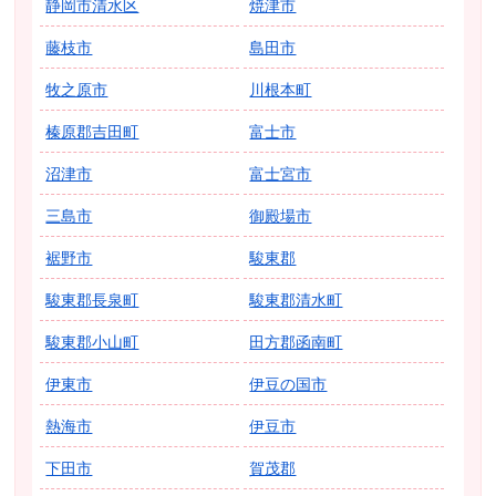
静岡市清水区
焼津市
藤枝市
島田市
牧之原市
川根本町
榛原郡吉田町
富士市
沼津市
富士宮市
三島市
御殿場市
裾野市
駿東郡
駿東郡長泉町
駿東郡清水町
駿東郡小山町
田方郡函南町
伊東市
伊豆の国市
熱海市
伊豆市
下田市
賀茂郡