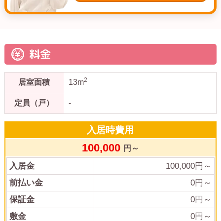
料金
2
居室面積
13m
定員（戸）
-
入居時費用
100,000
円～
入居金
100,000
円～
前払い金
0
円～
保証金
0
円～
敷金
0
円～