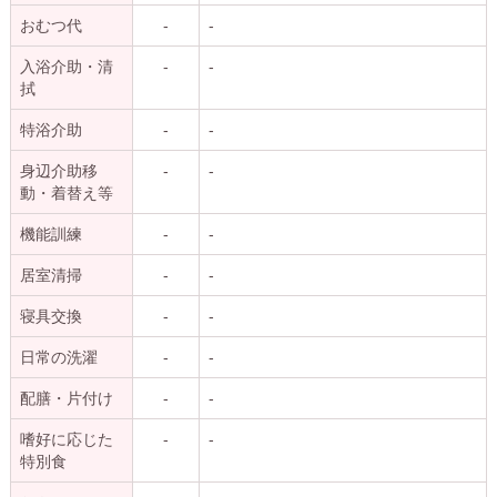
おむつ代
-
-
入浴介助・清
-
-
拭
特浴介助
-
-
身辺介助移
-
-
動・着替え等
機能訓練
-
-
居室清掃
-
-
寝具交換
-
-
日常の洗濯
-
-
配膳・片付け
-
-
嗜好に応じた
-
-
特別食