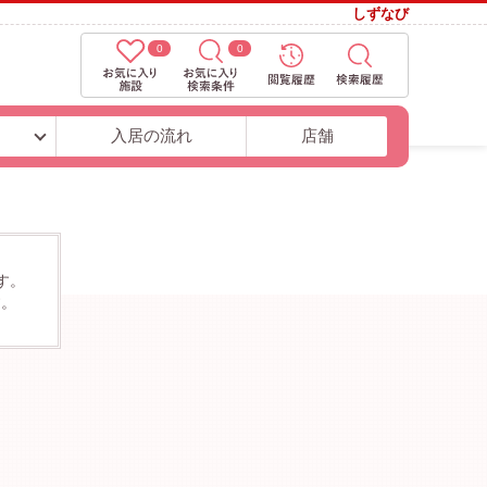
しずなび
0
0
ト
入居の流れ
店舗
す。
す。