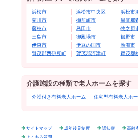
浜松市
浜松市中央区
浜松市
菊川市
御前崎市
周智郡
藤枝市
島田市
牧之原
三島市
御殿場市
裾野市
伊東市
伊豆の国市
熱海市
賀茂郡西伊豆町
賀茂郡河津町
賀茂郡
介護施設の種類で老人ホームを探す
介護付き有料老人ホーム
住宅型有料老人ホー
サイトマップ
成年後見制度
認知症
高齢
よくある質問