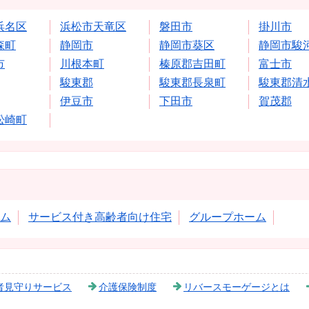
浜名区
浜松市天竜区
磐田市
掛川市
森町
静岡市
静岡市葵区
静岡市駿
市
川根本町
榛原郡吉田町
富士市
駿東郡
駿東郡長泉町
駿東郡清
伊豆市
下田市
賀茂郡
松崎町
ム
サービス付き高齢者向け住宅
グループホーム
者見守りサービス
介護保険制度
リバースモーゲージとは