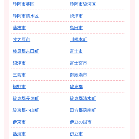
静岡市葵区
静岡市駿河区
静岡市清水区
焼津市
藤枝市
島田市
牧之原市
川根本町
榛原郡吉田町
富士市
沼津市
富士宮市
三島市
御殿場市
裾野市
駿東郡
駿東郡長泉町
駿東郡清水町
駿東郡小山町
田方郡函南町
伊東市
伊豆の国市
熱海市
伊豆市